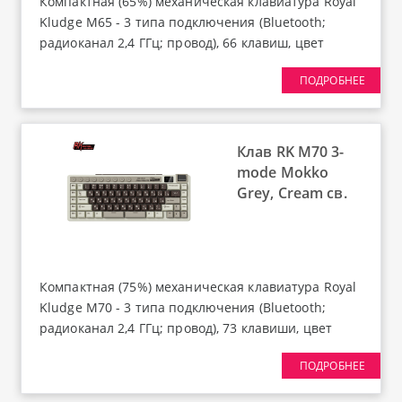
Компактная (65%) механическая клавиатура Royal
Kludge M65 - 3 типа подключения (Bluetooth;
радиоканал 2,4 ГГц; провод), 66 клавиш, цвет
Famicom, переключатели RK Beige, Gasket Mount;
ПОДРОБНЕЕ
профиль PBT Cherry, EN / RU - двойное литье
(Double Shot), горячая замена переключателей 3/5
pin, настраиваемая RGB подсветка, южные
светодиоды, порт USB-C (1), USB (1), 5 слоев
Клав RK M70 3-
звукопоглощающего материала, аккумулятор 6000
mode Mokko
mAh, LCD экран, многофункциональный
Grey, Cream св.
вращающийся металлический переключатель
режимов и громкости, размеры 322,3 x 116,8 x 40,5
мм, вес 740 г.
Компактная (75%) механическая клавиатура Royal
Kludge M70 - 3 типа подключения (Bluetooth;
радиоканал 2,4 ГГц; провод), 73 клавиши, цвет
Mokko Grey, переключатели RK Cream, Gasket
ПОДРОБНЕЕ
Mount; профиль PBT Cherry, EN / RU - двойное
литье (Double Shot), горячая замена