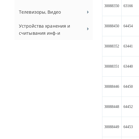
30088350
63166
Телевизоры, Видео
Устройства хранения и
30088450
64454
считывания инф-и
30088352
63441
30088351
63440
30088446
64450
30088448
64452
30088449
64453