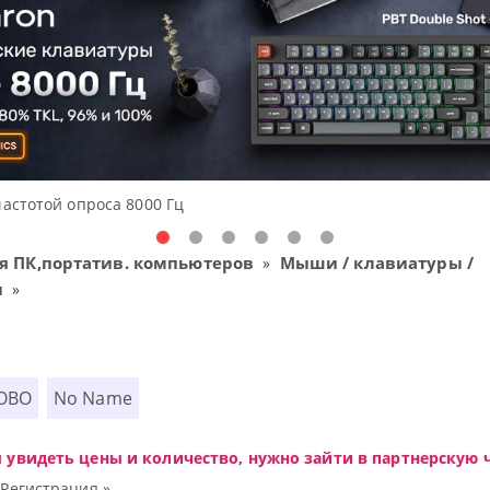
шения начального уровня, новые мониторы Oceanview.
я ПК,портатив. компьютеров
Мыши / клавиатуры /
»
ы
»
OBO
No Name
ы увидеть цены и количество, нужно зайти в партнерскую ч
|
Регистрация »