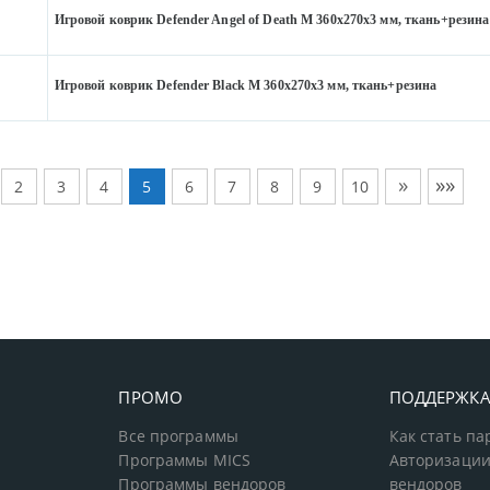
Игровой коврик Defender Angel of Death M 360x270x3 мм, ткань+резина
Игровой коврик Defender Black M 360x270x3 мм, ткань+резина
»
»»
2
3
4
5
6
7
8
9
10
ПРОМО
ПОДДЕРЖК
Все программы
Как стать п
Программы MICS
Авторизации
Программы вендоров
вендоров