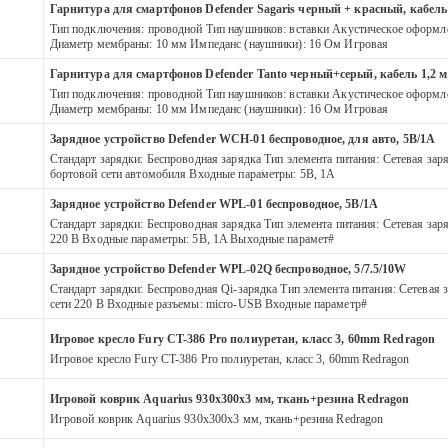
Гарнитура для смартфонов Defender Sagaris черный + красный, кабель 
Тип подключения: проводной Тип наушников: вставки Акустическое оформл
Диаметр мембраны: 10 мм Импеданс (наушники): 16 Ом Игровая
Гарнитура для смартфонов Defender Tanto черный+серый, кабель 1,2 м
Тип подключения: проводной Тип наушников: вставки Акустическое оформл
Диаметр мембраны: 10 мм Импеданс (наушники): 16 Ом Игровая
Зарядное устройство Defender WCH-01 беспроводное, для авто, 5В/1А
Стандарт зарядки: Беспроводная зарядка Тип элемента питания: Сетевая заря
бортовой сети автомобиля Входные параметры: 5В, 1A
Зарядное устройство Defender WPL-01 беспроводное, 5В/1А
Стандарт зарядки: Беспроводная зарядка Тип элемента питания: Сетевая заря
220 В Входные параметры: 5В, 1A Выходные парамет#
Зарядное устройство Defender WPL-02Q беспроводное, 5/7.5/10W
Стандарт зарядки: Беспроводная Qi-зарядка Тип элемента питания: Сетевая з
сети 220 В Входные разъемы: micro-USB Входные параметр#
Игровое кресло Fury CT-386 Pro полиуретан, класс 3, 60mm Redragon
Игровое кресло Fury CT-386 Pro полиуретан, класс 3, 60mm Redragon
Игровой коврик Aquarius 930х300х3 мм, ткань+резина Redragon
Игровой коврик Aquarius 930х300х3 мм, ткань+резина Redragon