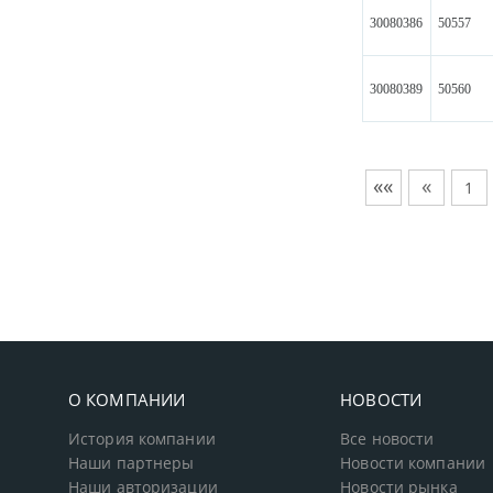
30080386
50557
30080389
50560
««
«
1
О КОМПАНИИ
НОВОСТИ
История компании
Все новости
Наши партнеры
Новости компании
Наши авторизации
Новости рынка