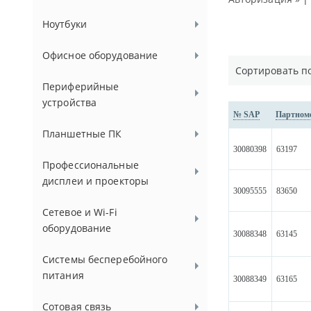
Ноутбуки
Офисное оборудование
Сортировать п
Периферийные
устройства
№ SAP
Партном
Планшетные ПК
30080398
63197
Профессиональные
дисплеи и проекторы
30095555
83650
Сетевое и Wi-Fi
оборудование
30088348
63145
Системы бесперебойного
питания
30088349
63165
Сотовая связь