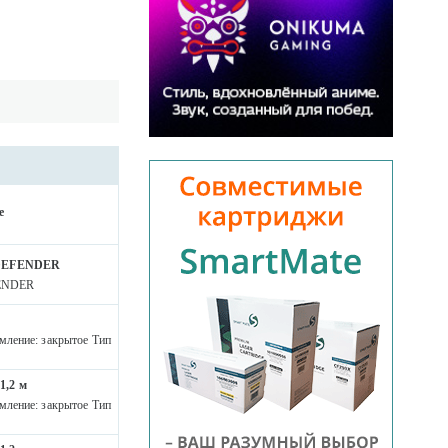
е
A DEFENDER
FENDER
мление: закрытое Тип
1,2 м
мление: закрытое Тип