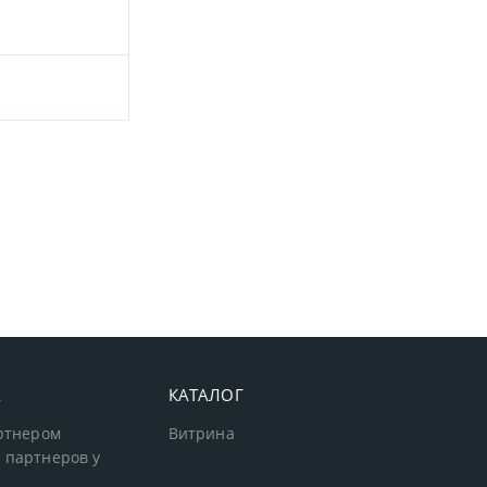
А
КАТАЛОГ
артнером
Витрина
 партнеров у