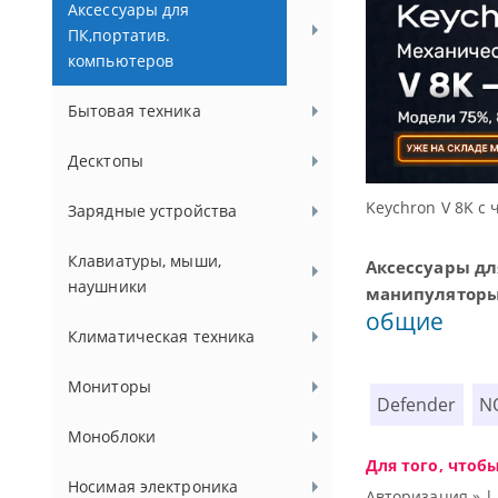
Аксессуары для
ПК,портатив.
компьютеров
Бытовая техника
Десктопы
Доступные ре
Зарядные устройства
Клавиатуры, мыши,
Аксессуары дл
наушники
манипулятор
общие
Климатическая техника
Мониторы
Defender
N
Моноблоки
Для того, чтоб
Носимая электроника
Авторизация »