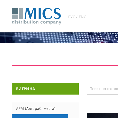
РУС / ENG
ВИТРИНА
АРМ (Авт. раб. места)