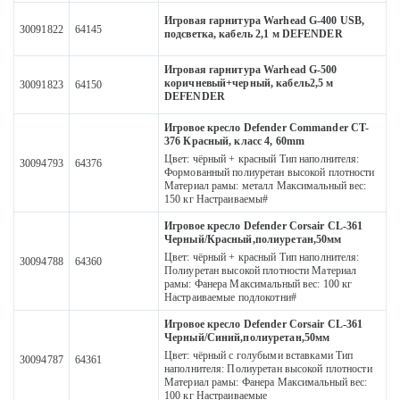
Игровая гарнитура Warhead G-400 USB,
30091822
64145
подсветка, кабель 2,1 м DEFENDER
Игровая гарнитура Warhead G-500
коричневый+черный, кабель2,5 м
30091823
64150
DEFENDER
Игровое кресло Defender Commander CT-
376 Красный, класс 4, 60mm
Цвет: чёрный + красный Тип наполнителя:
30094793
64376
Формованный полиуретан высокой плотности
Материал рамы: металл Максимальный вес:
150 кг Настраиваемы#
Игровое кресло Defender Corsair CL-361
Черный/Красный,полиуретан,50мм
Цвет: чёрный + красный Тип наполнителя:
30094788
64360
Полиуретан высокой плотности Материал
рамы: Фанера Максимальный вес: 100 кг
Настраиваемые подлокотни#
Игровое кресло Defender Corsair CL-361
Черный/Синий,полиуретан,50мм
Цвет: чёрный с голубыми вставками Тип
30094787
64361
наполнителя: Полиуретан высокой плотности
Материал рамы: Фанера Максимальный вес:
100 кг Настраиваемые