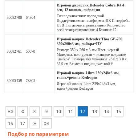
Игровой джойстик Defender Cobra R4 4
оси, 12 кнопок, вибрация
Тип подключения: проводной
30082700
64304
Поддерживаемые платформы: ПК Интерфейс:
USB Тип датчика: резистивный Количество
осей позиционирования: 4 Кнопки: 12
Игровой коврик Defender Thor GP-700
350x260x3 мм, лайкра+ПУ
Размер: 350 x 260 x 3 мм Цвет: чёрный
30082761
50070
Материал: полиуретан + тканевое покрытие
"лайкра" Размеры без упаковки: 26.0 x 3.0 x
35.0 см Размеры индивидуальной #
Игровой коврик Libra 259х248х3 мм,
ткань+резина Redragon
30095459
78305
Игровой коврик Libra 259х248х3 мм,
ткань+резина Redragon
««
«
8
9
10
11
12
13
14
15
»
»»
16
17
Подбор по параметрам