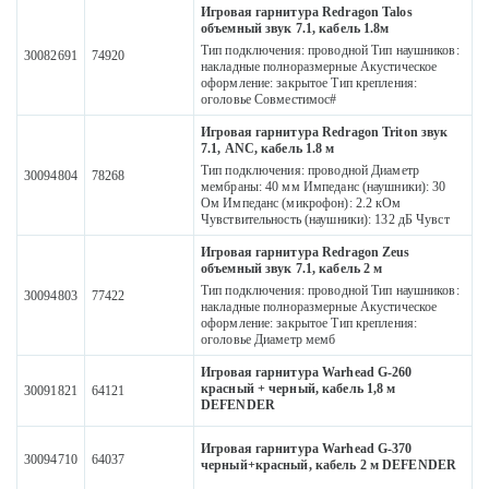
Игровая гарнитура Redragon Talos
объемный звук 7.1, кабель 1.8м
Тип подключения: проводной Тип наушников:
30082691
74920
накладные полноразмерные Акустическое
оформление: закрытое Тип крепления:
оголовье Совместимос#
Игровая гарнитура Redragon Triton звук
7.1, ANC, кабель 1.8 м
Тип подключения: проводной Диаметр
30094804
78268
мембраны: 40 мм Импеданс (наушники): 30
Ом Импеданс (микрофон): 2.2 кОм
Чувствительность (наушники): 132 дБ Чувст
Игровая гарнитура Redragon Zeus
объемный звук 7.1, кабель 2 м
Тип подключения: проводной Тип наушников:
30094803
77422
накладные полноразмерные Акустическое
оформление: закрытое Тип крепления:
оголовье Диаметр мемб
Игровая гарнитура Warhead G-260
красный + черный, кабель 1,8 м
30091821
64121
DEFENDER
Игровая гарнитура Warhead G-370
30094710
64037
черный+красный, кабель 2 м DEFENDER