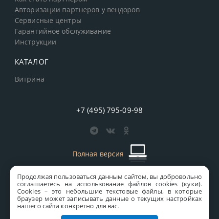
Авторизации партнеров у вендоров
Сервисные центры
Гарантийное обслуживание
Инструкции
КАТАЛОГ
Витрина
+7 (495) 795-09-98
Полная версия
Продолжая пользоваться данным сайтом, вы добровольно
старая версия сайта
MICS
соглашаетесь на использование файлов cookies (куки).
Сookies – это небольшие текстовые файлы, в которые
Все права защищены © 1997-2026 MICS Distribution Company
браузер может записывать данные о текущих настройках
нашего сайта конкретно для вас.
Правовая информация