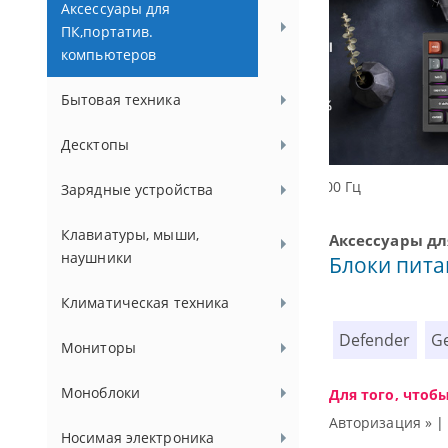
Аксессуары для
ПК,портатив.
компьютеров
Бытовая техника
Десктопы
Доступные р
Зарядные устройства
Клавиатуры, мыши,
Аксессуары дл
наушники
Блоки пита
Климатическая техника
Defender
G
Мониторы
Моноблоки
Для того, чтоб
Авторизация »
Носимая электроника