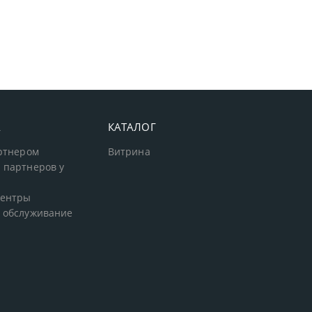
А
КАТАЛОГ
артнером
Витрина
 партнеров у
центры
 обслуживание