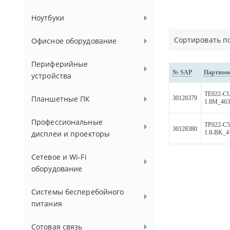
Ноутбуки
Сортировать п
Офисное оборудование
Периферийные
№ SAP
Партном
устройства
TE022-CU
Планшетные ПК
30128379
1.8M_463
Профессиональные
TP022-C
30128380
1.8-BK_4
дисплеи и проекторы
Сетевое и Wi-Fi
оборудование
Системы бесперебойного
питания
Сотовая связь