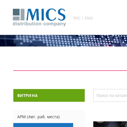
РУС / ENG
ВИТРИНА
АРМ (Авт. раб. места)