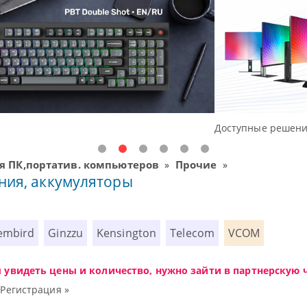
ешения начального уровня, новые мониторы Oceanview.
я ПК,портатив. компьютеров
Прочие
»
»
ния, аккумуляторы
embird
Ginzzu
Kensington
Telecom
VCOM
ы увидеть цены и количество, нужно зайти в партнерскую ч
|
Регистрация »