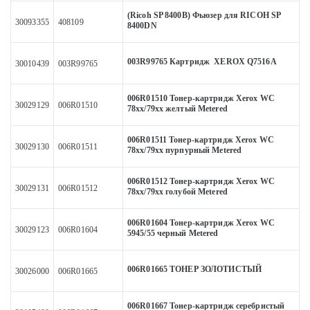
(Ricoh SP 8400B) Фьюзер для RICOH SP
30093355
408109
8400DN
003R99765 Картридж XEROX Q7516A
30010439
003R99765
006R01510 Тонер-картридж Xerox WC
30029129
006R01510
78хх/79хх желтый Metered
006R01511 Тонер-картридж Xerox WC
30029130
006R01511
78хх/79хх пурпурный Metered
006R01512 Тонер-картридж Xerox WC
30029131
006R01512
78хх/79хх голубой Metered
006R01604 Тонер-картридж Xerox WC
30029123
006R01604
5945/55 черный Metered
006R01665 ТОНЕР ЗОЛОТИСТЫЙ
30026000
006R01665
006R01667 Тонер-картридж серебристый