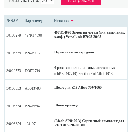
Показывать по:
Распродажа!
№ SAP
Партномер
Название
497K14890 Замок на лотки (для напольных
30106279
497K14890
конф.) VersaLink B7025/30/35
Ограничитель передний
30106555
B2476713
Фрикционная пластина, адгезионная
30026773
D0672710
(old!B0442710) Friction Pad Aficio1013
Шестерня Z18 Aficio 700/1060
30106553
AB013798
Шкив привода
30106554
B2476694
(Ricoh SP 8400A) Сервисный комплект для
30093354
408107
RICOH SP 8400DN