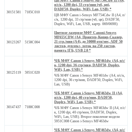
ЦВ МФУ Canon i-Sensys MF754Сdw II (А4,
п/с/к, 1200 dpi, 33 стр/мин (чб, цв),
DADF50, Duplex, WiFi, Lan, USB) *
30151581
7185C010
ЦВ МФУ Canon i-Sensys MF754Сdw II (А4, п/
с/к, 1200 dpi, 33 стр/мин (чб, цв), DADF50,
Duplex, WiFi, Lan, USB, картр. 069/069H)
Цветное лазерное МФУ Canoni-Sensys
MF655CDW (A4, Принтер-Копир-Сканер,
21 стр./мин (А4), до 30000 отп/мес, ADF 50
30123267
5158C004
листов, дуплекс, лоток на 250 листов,
память 1ГБ, USB 2.0 *
Ч/Б МФУ Canon i-Sensys MF461dw (А4, п/с/
к, 1200 dpi, 36 стр/мин, DADF50, Duplex,
WiFi, Lan, USB) *
30125119
5951C020
Ч/Б МФУ Canon i-Sensys MF461dw (А4, п/с/к,
1200 dpi, 36 стр/мин, DADF50, Duplex, WiFi,
Lan, USB)
Ч/Б МФУ Canon i-Sensys MF463dw II (А4,
п/с/к, 1200 dpi, 40 стр/мин, DADF50,
Duplex, WiFi, Lan, USB) *
30147437
7188C008
Ч/Б МФУ Canon i-Sensys MF463dw II (А4, п/с/
к, 1200 dpi, 40 стр/мин, DADF50, Duplex,
WiFi, Lan, USB). Второе поколение модели
5951C008 Canon i-Sensys MF463dw
Ч/Б МФУ Canon i-Sensys MF465dw (А4, п/с/