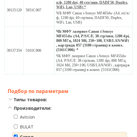
к/ф, 1200 dpi, 40 стр/мин, DADF50, Duplex,
WiFi, Lan, USB) *
30125120
5951C007
Ч/Б МФУ Canon i-Sensys MF465dw (А4, п/с/к/
ф, 1200 dpi, 40 стр/мин, DADF50, Duplex,
WiFi, Lan, USB)
ЧБ МФУ лазерное Canon i-Sensys
MF455dw (A4, P/S/C/F, 38 стр/мин, 1200 dpi,
800 МГц, 1024 Мб, 250+100, USB/LAN/WiFi
, картридж 057 (3100 страниц) в компл.
(5161C006) *
30137354
5161C006
ЧБ МФУ лазерное Canon i-Sensys MF455dw
(A4, P/S/C/F, 38 стр/мин, 1200 dpi, 800 МГц,
1024 Мб, 250+100, USB/LAN/WiFi , картридж
057 (3100 страниц) в компл. (5161C006)
Подбор по параметрам
Типы товаров:
Производители:
Avision
BULAT
Canon