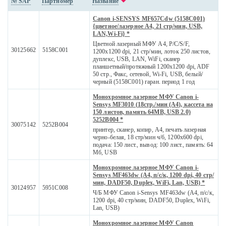
№ SAP
Партномер
Название
Canon i-SENSYS MF657Cdw (5158C001)
{цветное/лазерное A4, 21 стр/мин, USB,
LAN,Wi-Fi} *
Цветной лазерный МФУ А4, P/C/S/F,
30125662
5158C001
1200x1200 dpi, 21 стр/мин, лоток 250 листов,
дуплекс, USB, LAN, WiFi, сканер
планшетный/протяжный 1200x1200 dpi, ADF
50 стр., Факс, сетевой, Wi-Fi, USB, белый/
черный (5158C001) гаран. период 1 год
Монохромное лазерное МФУ Canon i-
Sensys MF3010 (18стр./мин (А4), кассета на
150 листов, память 64MB, USB 2.0)
5252B004 *
30075142
5252B004
принтер, сканер, копир, A4, печать лазерная
черно-белая, 18 стр/мин ч/б, 1200x600 dpi,
подача: 150 лист., вывод: 100 лист., память: 64
Мб, USB
Монохромное лазерное МФУ Canon i-
Sensys MF463dw (А4, п/с/к, 1200 dpi, 40 стр/
мин, DADF50, Duplex, WiFi, Lan, USB) *
30124957
5951C008
Ч/Б МФУ Canon i-Sensys MF463dw (А4, п/с/к,
1200 dpi, 40 стр/мин, DADF50, Duplex, WiFi,
Lan, USB)
Монохромное лазерное МФУ Canon