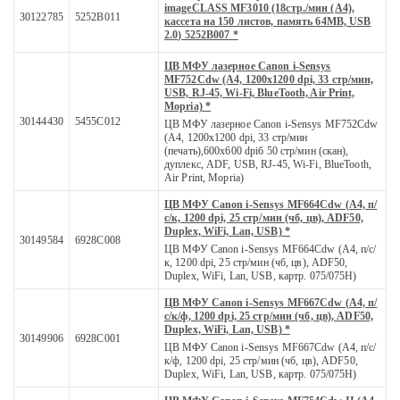
imageCLASS MF3010 (18стр./мин (А4),
30122785
5252B011
кассета на 150 листов, память 64MB, USB
2.0) 5252B007 *
ЦВ MФУ лазерное Canon i-Sensys
MF752Cdw (A4, 1200x1200 dpi, 33 стр/мин,
USB, RJ-45, Wi-Fi, BlueTooth, Air Print,
Mopria) *
30144430
5455C012
ЦВ MФУ лазерное Canon i-Sensys MF752Cdw
(A4, 1200x1200 dpi, 33 стр/мин
(печать),600x600 dpiб 50 стр/мин (скан),
дуплекс, ADF, USB, RJ-45, Wi-Fi, BlueTooth,
Air Print, Mopria)
ЦВ МФУ Canon i-Sensys MF664Сdw (А4, п/
с/к, 1200 dpi, 25 стр/мин (чб, цв), ADF50,
Duplex, WiFi, Lan, USB) *
30149584
6928C008
ЦВ МФУ Canon i-Sensys MF664Сdw (А4, п/с/
к, 1200 dpi, 25 стр/мин (чб, цв), ADF50,
Duplex, WiFi, Lan, USB, картр. 075/075H)
ЦВ МФУ Canon i-Sensys MF667Сdw (А4, п/
с/к/ф, 1200 dpi, 25 стр/мин (чб, цв), ADF50,
Duplex, WiFi, Lan, USB) *
30149906
6928C001
ЦВ МФУ Canon i-Sensys MF667Сdw (А4, п/с/
к/ф, 1200 dpi, 25 стр/мин (чб, цв), ADF50,
Duplex, WiFi, Lan, USB, картр. 075/075H)