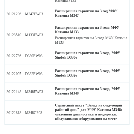
Катюша P133
Расширенная гарантия на 3 год МФУ
30121296
M247EW03
Катюша М247
Расширенная гарантия на 3 года МФУ
Катюша М133
30128510
M133EW03
Расширенная гарантия на 3 года МФУ Катюша
М133
Расширенная гарантия на 3 года, МФУ
30122786
D330EW03
Sindoh D330e
Расширенная гарантия на 3 года, МФУ
30122007
D332EW03
Sindoh D332e
Расширенная гарантия на 3 года, МФУ
30122148
M348EW03
Катюша М348
Сервисный пакет "Выезд на следующий
рабочий день" для МФУ Катюша М348:
30122818
M348CP03
удаленная диагностика и поддержка,
обслуживание оборудования на месте