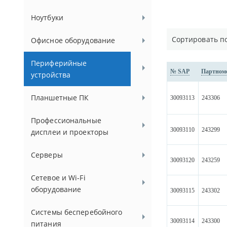
Ноутбуки
Сортировать п
Офисное оборудование
Периферийные
№ SAP
Партном
устройства
Планшетные ПК
30093113
243306
Профессиональные
30093110
243299
дисплеи и проекторы
Серверы
30093120
243259
Сетевое и Wi-Fi
оборудование
30093115
243302
Системы бесперебойного
30093114
243300
питания