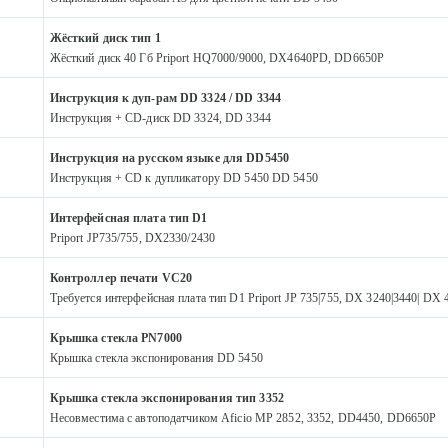
Жёсткий диск тип 1
Жёсткий диск 40 Гб Priport HQ7000/9000, DX4640PD, DD6650P
Инструкция к дуп-рам DD 3324 / DD 3344
Инструкция + CD-диск DD 3324, DD 3344
Инструкция на русском языке для DD5450
Инструкция + CD к дупликатору DD 5450 DD 5450
Интерфейсная плата тип D1
Priport JP735/755, DX2330/2430
Контроллер печати VC20
Требуется интерфейсная плата тип D1 Priport JP 735|755, DX 3240|3440| DX
Крышка стекла PN7000
Крышка стекла экспонирования DD 5450
Крышка стекла экспонирования тип 3352
Несовместима с автоподатчиком Aficio MP 2852, 3352, DD4450, DD6650P