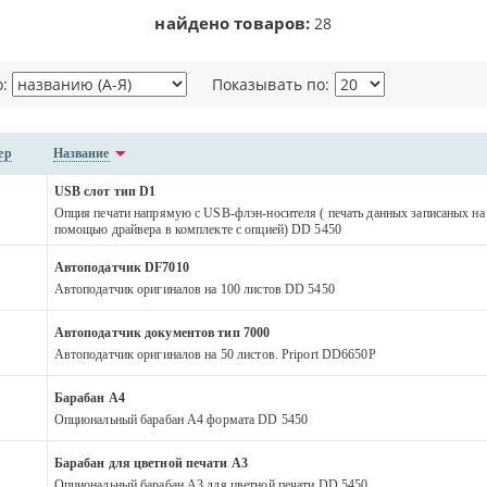
найдено товаров:
28
о:
Показывать по:
ер
Название
USB cлот тип D1
Опция печати напрямую с USB-флэн-носителя ( печать данных записаных на
помощью драйвера в комплекте с опцией) DD 5450
Автоподатчик DF7010
Автоподатчик оригиналов на 100 листов DD 5450
Автоподатчик документов тип 7000
Автоподатчик оригиналов на 50 листов. Priport DD6650P
Барабан A4
Опциональный барабан A4 формата DD 5450
Барабан для цветной печати A3
Опциональный барабан A3 для цветной печати DD 5450