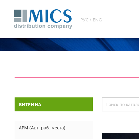
РУС / ENG
ВИТРИНА
АРМ (Авт. раб. места)