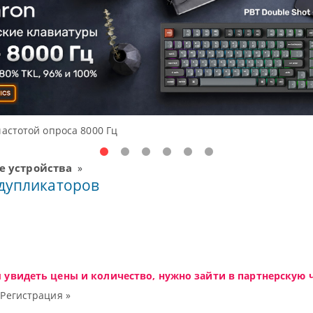
частотой опроса 8000 Гц
 устройства
»
дупликаторов
ы увидеть цены и количество, нужно зайти в партнерскую ч
|
Регистрация »