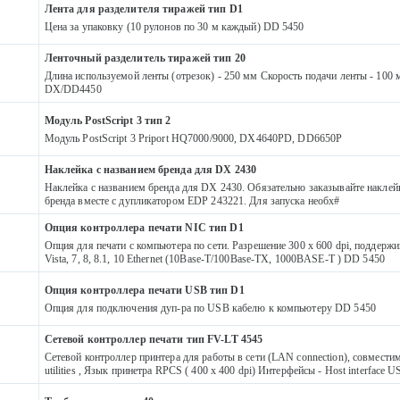
Лента для разделителя тиражей тип D1
Цена за упаковку (10 рулонов по 30 м каждый) DD 5450
Ленточный разделитель тиражей тип 20
Длина используемой ленты (отрезок) - 250 мм Скорость подачи ленты - 100 м
DX/DD4450
Модуль PostScript 3 тип 2
Модуль PostScript 3 Priport HQ7000/9000, DX4640PD, DD6650P
Наклейка с названием бренда для DX 2430
Наклейка с названием бренда для DX 2430. Обязательно заказывайте наклей
бренда вместе с дупликатором EDP 243221. Для запуска необх#
Опция контроллера печати NIC тип D1
Опция для печати с компьютера по сети. Разрешение 300 x 600 dpi, поддер
Vista, 7, 8, 8.1, 10 Ethernet (10Base-T/100Base-TX, 1000BASE-T ) DD 5450
Опция контроллера печати USB тип D1
Опция для подключения дуп-ра по USB кабелю к компьютеру DD 5450
Сетевой контроллер печати тип FV-LT 4545
Сетевой контроллер принтера для работы в сети (LAN connection), совмести
utilities , Язык принетра RPCS ( 400 x 400 dpi) Интерфейсы - Host interface U