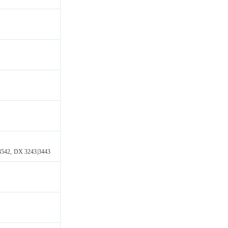
 4542, DX 3243|3443