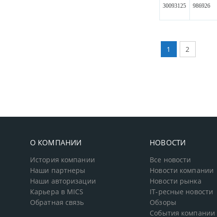
30093125
986926
1
2
О КОМПАНИИ
НОВОСТИ
История компании
Все новости
Наши партнеры
Новости компании
Наши авторизации
Новости рынка
Карьера в MICS
IT-ресные новости
Обратная связь
Обзоры
События компании