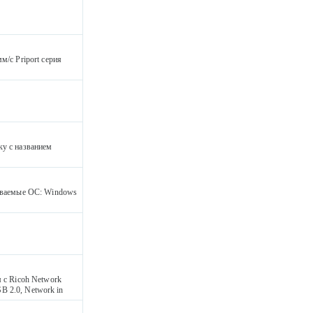
м/с Priport серия
ку с названием
живаемые ОС: Windows
м с Ricoh Network
SB 2.0, Network in