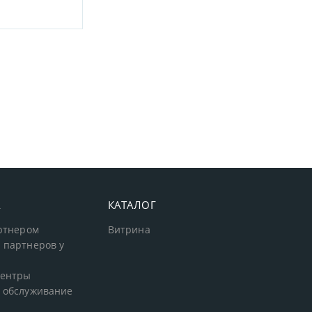
А
КАТАЛОГ
артнером
Витрина
 партнеров у
центры
 обслуживание