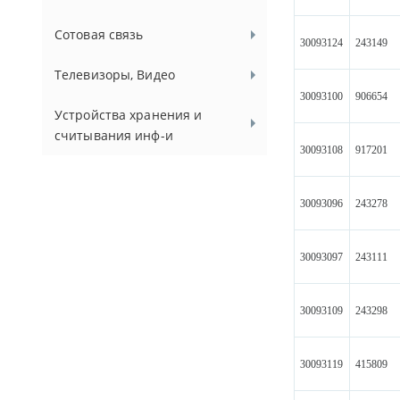
Сотовая связь
30093124
243149
Телевизоры, Видео
30093100
906654
Устройства хранения и
считывания инф-и
30093108
917201
30093096
243278
30093097
243111
30093109
243298
30093119
415809