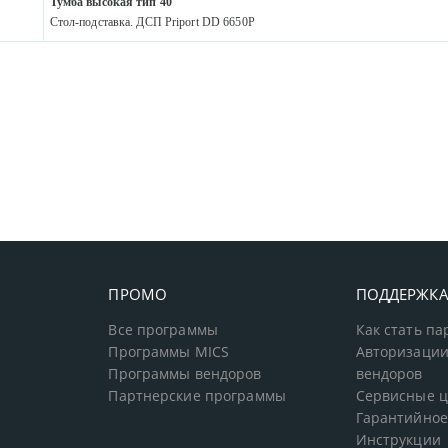
Тумба высокая тип 40
Стол-подставка. ДСП Priport DD 6650P
ПРОМО
ПОДДЕРЖК
Все программы
Как стать п
Программы MICS
Авторизации
Программы вендоров
вендоров
Партнерские программы
Сервисные 
Гарантийное
Инструкции