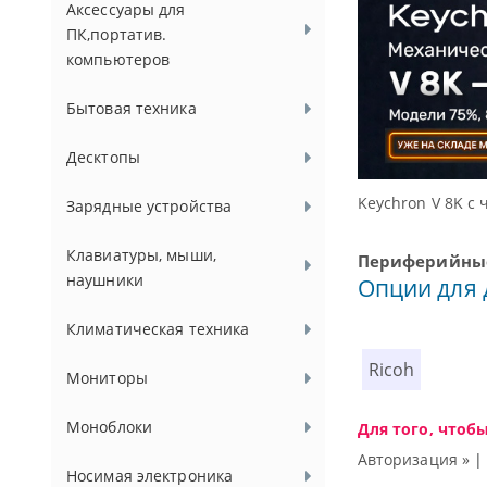
Аксессуары для
ПК,портатив.
компьютеров
Бытовая техника
Десктопы
ссуаров.
Keychron V 8K с 
Зарядные устройства
Клавиатуры, мыши,
Периферийные
наушники
Опции для 
Климатическая техника
Ricoh
Мониторы
Моноблоки
Для того, чтоб
Авторизация »
Носимая электроника