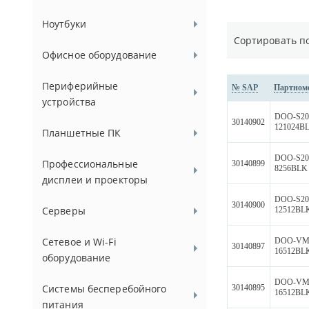
Ноутбуки
Сортировать п
Офисное оборудование
Периферийные
№ SAP
Партном
устройства
DOO-S20
30140902
121024B
Планшетные ПК
DOO-S20
Профессиональные
30140899
8256BLK
дисплеи и проекторы
DOO-S20
30140900
Серверы
12512BL
Сетевое и Wi-Fi
DOO-VM
30140897
16512BL
оборудование
DOO-VM
Системы бесперебойного
30140895
16512BL
питания