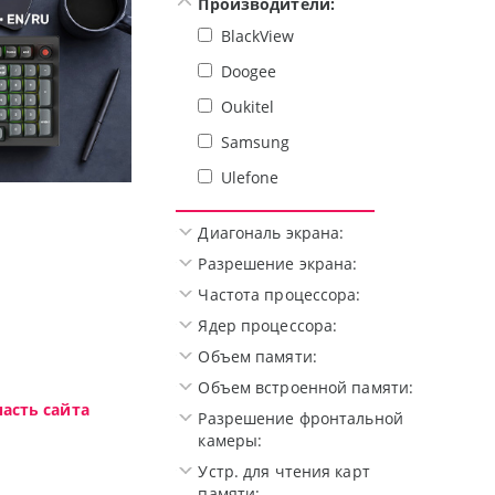
Производители:
BlackView
Doogee
Oukitel
Samsung
Ulefone
w.
Высокотехнологичная игровая п
Диагональ экрана:
Разрешение экрана:
Частота процессора:
Ядер процессора:
Объем памяти:
Объем встроенной памяти:
асть сайта
Разрешение фронтальной
камеры:
Устр. для чтения карт
памяти: