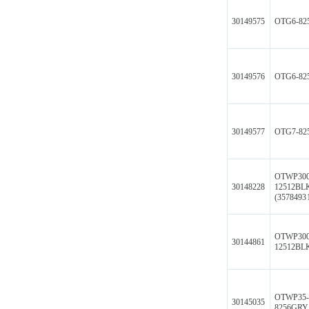
30149575
OTG6-82
30149576
OTG6-82
30149577
OTG7-82
OTWP300
30148228
12512BL
(3578493
OTWP300
30144861
12512BL
OTWP35
30145035
8256GRY