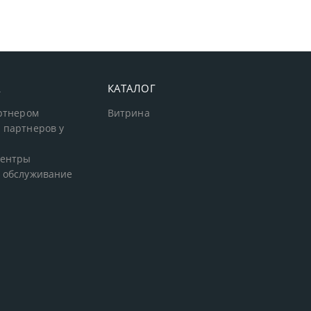
А
КАТАЛОГ
артнером
Витрина
 партнеров у
центры
 обслуживание