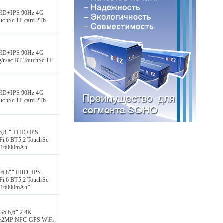
 HD+IPS 90Hz 4G
uchSc TF card 2Tb
 HD+IPS 90Hz 4G
/n/ac BT TouchSc TF
 HD+IPS 90Hz 4G
uchSc TF card 2Tb
6,8"" FHD+IPS
i 6 BT5.2 TouchSc
g 16000mAh
 6,8"" FHD+IPS
i 6 BT5.2 TouchSc
g 16000mAh"
b 6,6" 2.4K
V+2MP NFC GPS WiFi