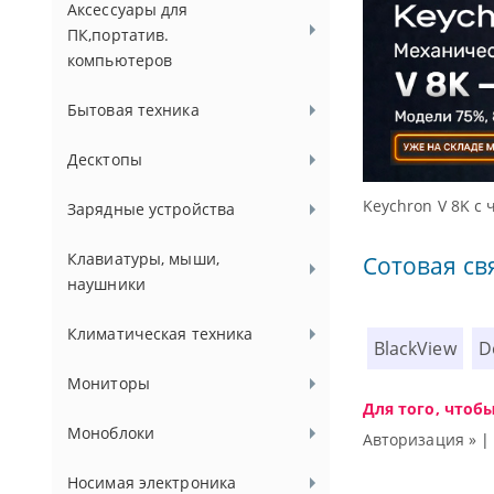
Аксессуары для
ПК,портатив.
компьютеров
Бытовая техника
Десктопы
 Гц
Дост
Зарядные устройства
Клавиатуры, мыши,
Сотовая св
наушники
Климатическая техника
BlackView
D
Мониторы
Для того, чтоб
Моноблоки
Авторизация »
Носимая электроника