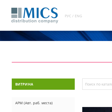
РУС / ENG
ВИТРИНА
АРМ (Авт. раб. места)