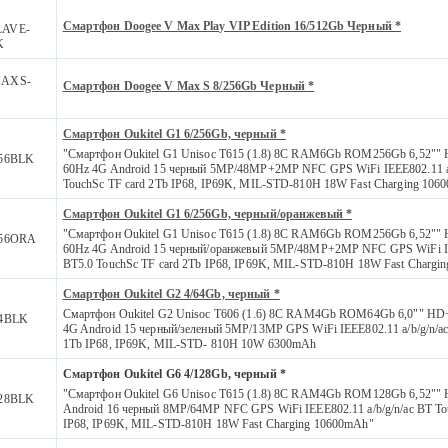
Смартфон Doogee V Max Play VIP Edition 16/512Gb Черный *
AVE-
K
AXS-
Смартфон Doogee V Max S 8/256Gb Черный *
Смартфон Oukitel G1 6/256Gb, черный *
"Смартфон Oukitel G1 Unisoc T615 (1.8) 8С RAM6Gb ROM256Gb 6,52""
56BLK
60Hz 4G Android 15 черный 5MP/48MP+2MP NFC GPS WiFi IEEE802.11 a/
TouchSc TF card 2Tb IP68, IP69K, MIL-STD-810H 18W Fast Charging 106
Смартфон Oukitel G1 6/256Gb, черный/оранжевый *
"Смартфон Oukitel G1 Unisoc T615 (1.8) 8С RAM6Gb ROM256Gb 6,52""
56ORA
60Hz 4G Android 15 черный/оранжевый 5MP/48MP+2MP NFC GPS WiFi IEE
BT5.0 TouchSc TF card 2Tb IP68, IP69K, MIL-STD-810H 18W Fast Chargi
Смартфон Oukitel G2 4/64Gb, черный *
Смартфон Oukitel G2 Unisoc T606 (1.6) 8С RAM4Gb ROM64Gb 6,0"" HD
4BLK
4G Android 15 черный/зеленый 5MP/13MP GPS WiFi IEEE802.11 a/b/g/n/ac
1Tb IP68, IP69K, MIL-STD- 810H 10W 6300mAh
Смартфон Oukitel G6 4/128Gb, черный *
"Смартфон Oukitel G6 Unisoc T615 (1.8) 8С RAM4Gb ROM128Gb 6,52""
28BLK
Android 16 черный 8MP/64MP NFC GPS WiFi IEEE802.11 a/b/g/n/ac BT To
IP68, IP69K, MIL-STD-810H 18W Fast Charging 10600mAh"