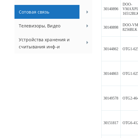
DOO-
30140896
VMAXPL
Сотовая связь
16512BL
DOO-VM
Телевизоры, Видео
30140898
8256BLK
Устройства хранения и
считывания инф-и
30144862
OTG1-62
30144863
OTG1-62
30149578
OTG2-46
30151817
OTG6-41