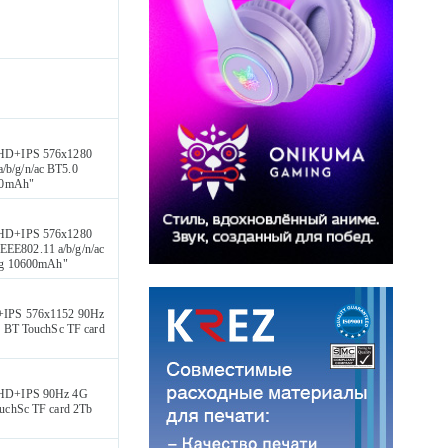
 HD+IPS 576x1280
b/g/n/ac BT5.0
00mAh"
 HD+IPS 576x1280
E802.11 a/b/g/n/ac
ng 10600mAh"
+IPS 576x1152 90Hz
 BT TouchSc TF card
 HD+IPS 90Hz 4G
uchSc TF card 2Tb