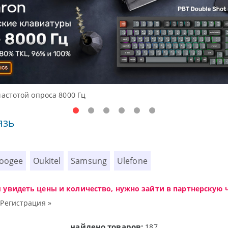
упные решения начального уровня, новые мониторы Oceanvie
язь
oogee
Oukitel
Samsung
Ulefone
ы увидеть цены и количество, нужно зайти в партнерскую ч
|
Регистрация »
найдено товаров:
187