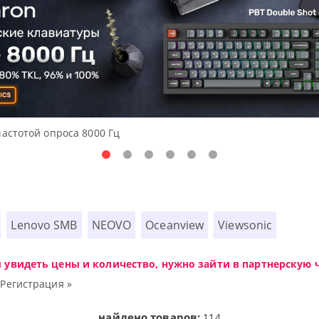
ные решения начального уровня, новые мониторы Oceanview.
Lenovo SMB
NEOVO
Oceanview
Viewsonic
ы увидеть цены и количество, нужно зайти в партнерскую ч
|
Регистрация »
найдено товаров:
114