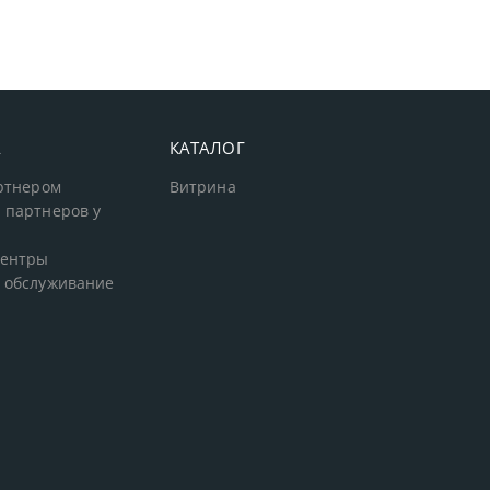
А
КАТАЛОГ
артнером
Витрина
 партнеров у
центры
 обслуживание