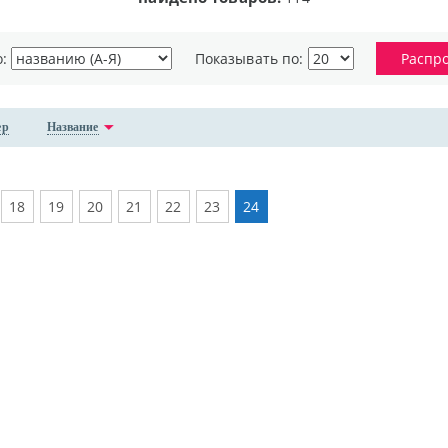
о:
Показывать по:
Распр
ер
Название
18
19
20
21
22
23
24