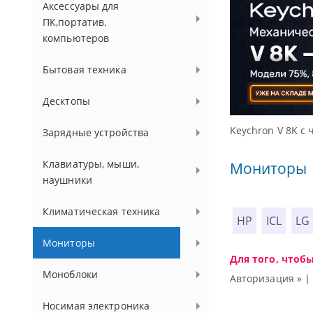
Аксессуары для
ПК,портатив.
компьютеров
Бытовая техника
Десктопы
ц
Доступ
Зарядные устройства
Клавиатуры, мыши,
Мониторы
наушники
Климатическая техника
HP
ICL
LG
Мониторы
Для того, чтоб
Моноблоки
Авторизация »
Носимая электроника