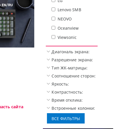
LG
Lenovo SMB
NEOVO
Oceanview
Viewsonic
Диагональ экрана:
Высокотехнологичная игровая пер
Разрешение экрана:
Тип ЖК-матрицы:
Соотношение сторон:
Яркость:
Контрастность:
Время отклика:
асть сайта
Встроенные колонки: