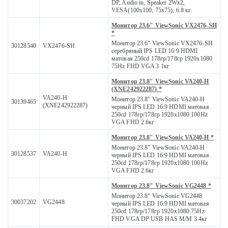
DP, Audio in, Speaker 2Wx2,
VESA(100x100, 75x75), 6.8 кг.
Монитор 23.6" ViewSonic VX2476-SH
*
Монитор 23.6" ViewSonic VX2476-SH
30128540
VX2476-SH
серебряный IPS LED 16:9 HDMI
матовая 250cd 178гр/178гр 1920x1080
75Hz FHD VGA 3.1кг
Монитор 23.8" ViewSonic VA240-H
(XNE242922287) *
VA240-H
Монитор 23.8" ViewSonic VA240-H
30139465
(XNE242922287)
черный IPS LED 16:9 HDMI матовая
250cd 178гр/178гр 1920x1080 100Hz
VGA FHD 2.6кг
Монитор 23.8" ViewSonic VA240-H *
Монитор 23.8" ViewSonic VA240-H
30128537
VA240-H
черный IPS LED 16:9 HDMI матовая
250cd 178гр/178гр 1920x1080 100Hz
VGA FHD 2.6кг
Монитор 23.8" ViewSonic VG2448 *
Монитор 23.8" ViewSonic VG2448
30037202
VG2448
черный IPS LED 16:9 HDMI матовая
250cd 178гр/178гр 1920x1080 75Hz
FHD VGA DP USB HAS M/M 3.4кг