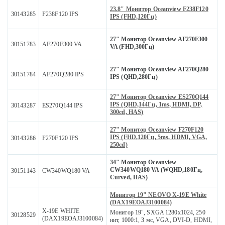
23.8" Монитор Oceanview F238F120
30143285
F238F120 IPS
IPS (FHD,120Гц)
27" Монитор Oceanview AF270F300
30151783
AF270F300 VA
VA (FHD,300Гц)
27" Монитор Oceanview AF270Q280
30151784
AF270Q280 IPS
IPS (QHD,280Гц)
27" Монитор Oceanview ES270Q144
IPS (QHD,144Гц, 1ms, HDMI, DP,
30143287
ES270Q144 IPS
300cd, HAS)
27" Монитор Oceanview F270F120
IPS (FHD,120Гц, 5ms, HDMI, VGA,
30143286
F270F120 IPS
250cd)
34" Монитор Oceanview
CW340WQ180 VA (WQHD,180Гц,
30151143
CW340WQ180 VA
Curved, HAS)
Монитор 19" NEOVO X-19E White
(DAX19EOAJ3100084)
X-19E WHITE
Монитор 19", SXGA 1280x1024, 250
30128529
(DAX19EOAJ3100084)
нит, 1000:1, 3 мс, VGA, DVI-D, HDMI,