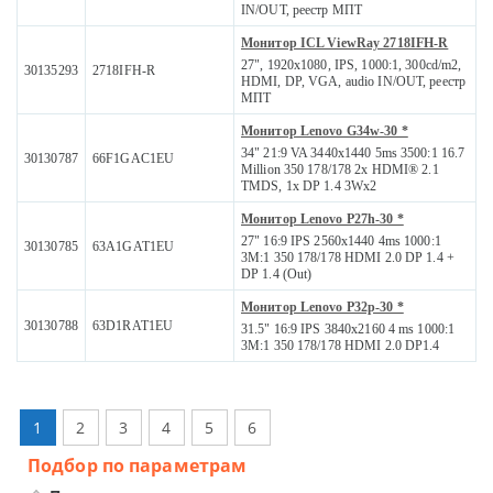
IN/OUT, реестр МПТ
Монитор ICL ViewRay 2718IFH-R
27", 1920x1080, IPS, 1000:1, 300cd/m2,
30135293
2718IFH-R
HDMI, DP, VGA, audio IN/OUT, реестр
МПТ
Монитор Lenovo G34w-30 *
34" 21:9 VA 3440x1440 5ms 3500:1 16.7
30130787
66F1GAC1EU
Million 350 178/178 2x HDMI® 2.1
TMDS, 1x DP 1.4 3Wx2
Монитор Lenovo P27h-30 *
27" 16:9 IPS 2560x1440 4ms 1000:1
30130785
63A1GAT1EU
3M:1 350 178/178 HDMI 2.0 DP 1.4 +
DP 1.4 (Out)
Монитор Lenovo P32p-30 *
30130788
63D1RAT1EU
31.5" 16:9 IPS 3840x2160 4 ms 1000:1
3M:1 350 178/178 HDMI 2.0 DP1.4
1
2
3
4
5
6
Подбор по параметрам