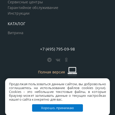
Сервисные центры
Гарантийное обслуживание
Инструкции
КАТАЛОГ
Витрина
+7 (495) 795-09-98
Полная версия
Продолжая пользоваться данным сайтом, вы добровольно
старая версия сайта
MICS
соглашаетесь на использование файлов cookies (куки).
Сookies – это небольшие текстовые файлы, в которые
Все права защищены © 1997-2026 MICS Distribution Company
браузер может записывать данные о текущих настройках
нашего сайта конкретно для вас.
Правовая информация
Хорошо, принимаю