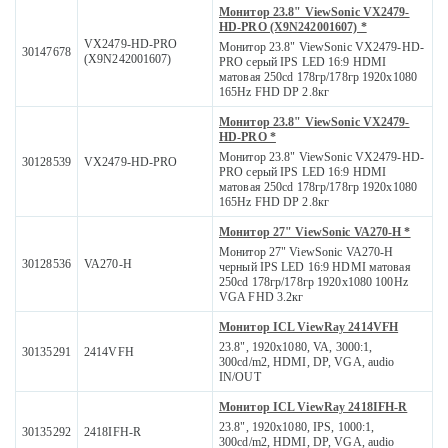
Монитор 23.8" ViewSonic VX2479-
HD-PRO (X9N242001607) *
VX2479-HD-PRO
Монитор 23.8" ViewSonic VX2479-HD-
30147678
(X9N242001607)
PRO серый IPS LED 16:9 HDMI
матовая 250cd 178гр/178гр 1920x1080
165Hz FHD DP 2.8кг
Монитор 23.8" ViewSonic VX2479-
HD-PRO *
Монитор 23.8" ViewSonic VX2479-HD-
30128539
VX2479-HD-PRO
PRO серый IPS LED 16:9 HDMI
матовая 250cd 178гр/178гр 1920x1080
165Hz FHD DP 2.8кг
Монитор 27" ViewSonic VA270-H *
Монитор 27" ViewSonic VA270-H
30128536
VA270-H
черный IPS LED 16:9 HDMI матовая
250cd 178гр/178гр 1920x1080 100Hz
VGA FHD 3.2кг
Монитор ICL ViewRay 2414VFH
23.8", 1920x1080, VA, 3000:1,
30135291
2414VFH
300cd/m2, HDMI, DP, VGA, audio
IN/OUT
Монитор ICL ViewRay 2418IFH-R
23.8", 1920x1080, IPS, 1000:1,
30135292
2418IFH-R
300cd/m2, HDMI, DP, VGA, audio