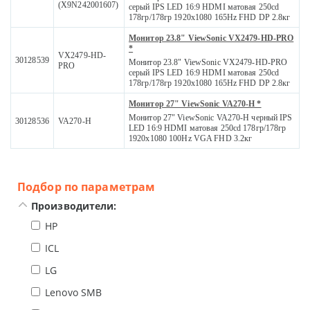
(X9N242001607)
серый IPS LED 16:9 HDMI матовая 250cd
178гр/178гр 1920x1080 165Hz FHD DP 2.8кг
Монитор 23.8" ViewSonic VX2479-HD-PRO
*
VX2479-HD-
30128539
Монитор 23.8" ViewSonic VX2479-HD-PRO
PRO
серый IPS LED 16:9 HDMI матовая 250cd
178гр/178гр 1920x1080 165Hz FHD DP 2.8кг
Монитор 27" ViewSonic VA270-H *
Монитор 27" ViewSonic VA270-H черный IPS
30128536
VA270-H
LED 16:9 HDMI матовая 250cd 178гр/178гр
1920x1080 100Hz VGA FHD 3.2кг
Подбор по параметрам
Производители:
HP
ICL
LG
Lenovo SMB