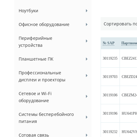
Ноутбуки
Сортировать п
Офисное оборудование
Периферийные
№ SAP
Партном
устройства
Планшетные ПК
30119235
CBEZ241
Профессиональные
30119703
CBEZD24
дисплеи и проекторы
Сетевое и Wi-Fi
30119106
CBEZM2
оборудование
30119196
HU641P
Системы бесперебойного
питания
30119232
HU642V
Сотовая связь