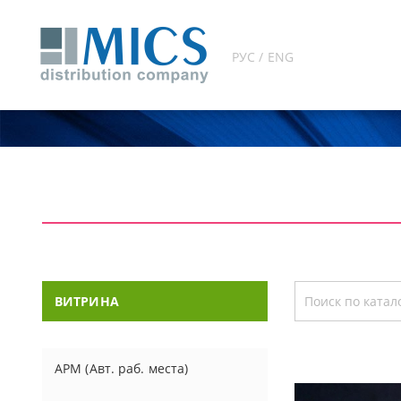
РУС / ENG
ВИТРИНА
АРМ (Авт. раб. места)