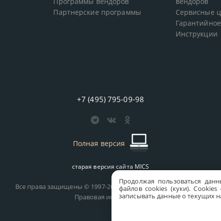
Программы вендоров
вендоров
Партнерские программы
Сервисные 
Гарантийное
Инструкции
+7 (495) 795-09-98
Полная версия
старая версия сайта
MICS
Продолжая пользоваться данн
Все права защищены © 1997-2026 MICS Distribution Company
файлов cookies (куки). Сookie
записывать данные о текущих на
Правовая информация