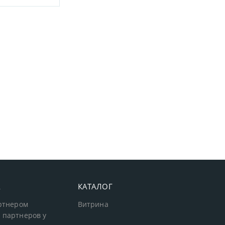
А
КАТАЛОГ
артнером
Витрина
 партнеров у