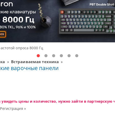
частотой опроса 8000 Гц
ика
Встраиваемая техника
»
»
ские варочные панели
ы увидеть цены и количество, нужно зайти в партнерскую ч
|
Регистрация »