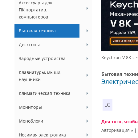
Аксессуары для
ПК,портатив.
компьютеров
Бытовая техника
Десктопы
ссуаров.
Keychron V 8K с 
Зарядные устройства
Клавиатуры, мыши,
Бытовая техн
наушники
Электриче
Климатическая техника
LG
Мониторы
Моноблоки
Для того, чтоб
Авторизация »
Носимая электроника