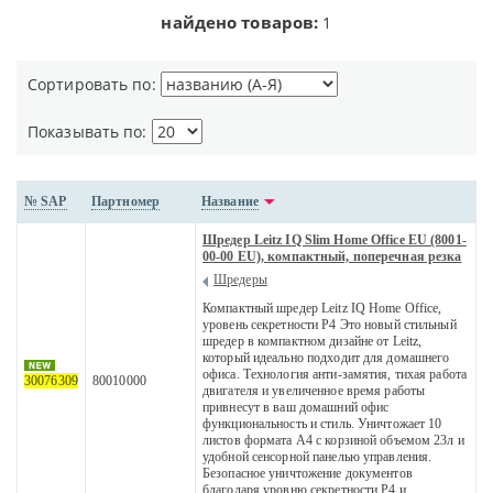
найдено товаров:
1
Сортировать по:
Показывать по:
№ SAP
Партномер
Название
Шредер Leitz IQ Slim Home Office EU (8001-
00-00 EU), компактный, поперечная резка
Шредеры
Компактный шредер Leitz IQ Home Office,
уровень секретности P4 Это новый стильный
шредер в компактном дизайне от Leitz,
который идеально подходит для домашнего
офиса. Технология анти-замятия, тихая работа
30076309
80010000
двигателя и увеличенное время работы
привнесут в ваш домашний офис
функциональность и стиль. Уничтожает 10
листов формата A4 с корзиной объемом 23л и
удобной сенсорной панелью управления.
Безопасное уничтожение документов
благодаря уровню секретности P4 и