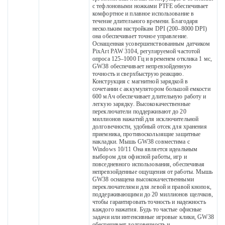
с тефлоновыми ножками PTFE обеспечивает
комфортное и плавное использование в
течение длительного времени. Благодаря
нескольким настройкам DPI (200–8000 DPI)
она обеспечивает точное управление.
Оснащенная усовершенствованным датчиком
PixArt PAW 3104, регулируемой частотой
опроса 125–1000 Гц и временем отклика 1 мс,
GW38 обеспечивает непревзойденную
точность и сверхбыструю реакцию.
Конструкция с магнитной зарядкой в ​​
сочетании с аккумулятором большой емкости
600 мАч обеспечивает длительную работу и
легкую зарядку. Высококачественные
переключатели поддерживают до 20
миллионов нажатий для исключительной
долговечности, удобный отсек для хранения
приемника, противоскользящие защитные
накладки. Мышь GW38 совместима с
Windows 10/11 Она является идеальным
выбором для офисной работы, игр и
повседневного использования, обеспечивая
непревзойденные ощущения от работы. Мышь
GW38 оснащена высококачественными
переключателями для левой и правой кнопок,
поддерживающими до 20 миллионов щелчков,
чтобы гарантировать точность и надежность
каждого нажатия. Будь то частые офисные
задачи или интенсивные игровые клики, GW38
обеспечивает долговечность и