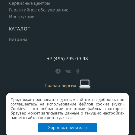
Сервисные центры
Гарантийное обслуживание
Инструкции
КАТАЛОГ
Витрина
+7 (495) 795-09-98
Полная версия
Продолжая пользоваться данным сайтом, вы добровольно
старая версия сайта
MICS
соглашаетесь на использование файлов cookies (куки).
Сookies – это небольшие текстовые файлы, в которые
Все права защищены © 1997-2026 MICS Distribution Company
браузер может записывать данные о текущих настройках
нашего сайта конкретно для вас.
Правовая информация
Хорошо, принимаю