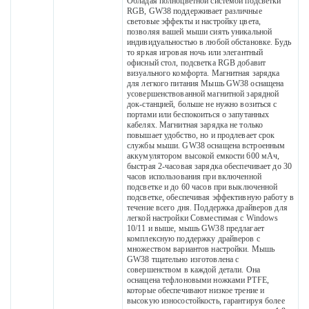
Обладая полноцветной системой подсветки
RGB, GW38 поддерживает различные
световые эффекты и настройку цвета,
позволяя вашей мыши сиять уникальной
индивидуальностью в любой обстановке. Будь
то яркая игровая ночь или элегантный
офисный стол, подсветка RGB добавит
визуального комфорта. Магнитная зарядка
для легкого питания Мышь GW38 оснащена
усовершенствованной магнитной зарядной
док-станцией, больше не нужно возиться с
портами или беспокоиться о запутанных
кабелях. Магнитная зарядка не только
повышает удобство, но и продлевает срок
службы мыши. GW38 оснащена встроенным
аккумулятором высокой емкости 600 мАч,
быстрая 2-часовая зарядка обеспечивает до 30
часов использования при включенной
подсветке и до 60 часов при выключенной
подсветке, обеспечивая эффективную работу в
течение всего дня. Поддержка драйверов для
легкой настройки Совместимая с Windows
10/11 и выше, мышь GW38 предлагает
комплексную поддержку драйверов с
множеством вариантов настройки. Мышь
GW38 тщательно изготовлена ​​с
совершенством в каждой детали. Она
оснащена тефлоновыми ножками PTFE,
которые обеспечивают низкое трение и
высокую износостойкость, гарантируя более