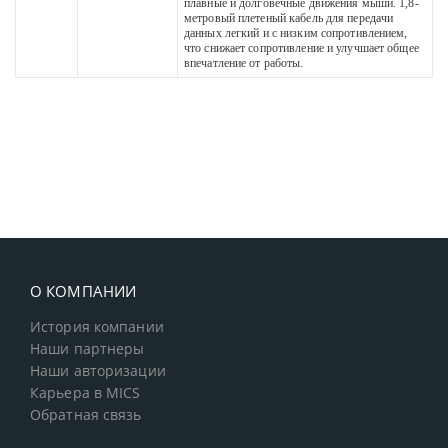
плавные и долговечные движения мыши. 1,8-
метровый плетеный кабель для передачи
данных легкий и с низким сопротивлением,
что снижает сопротивление и улучшает общее
впечатление от работы.
О КОМПАНИИ
История компании
Наши партнеры
Наши авторизации
Карьера в MICS
Обратная связь