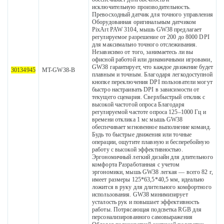
исключительную производительность.
Превосходный датчик для точного управления
Оборудованная оригинальным датчиком
PixArt PAW 3104, мышь GW38 предлагает
регулируемое разрешение от 200 до 8000 DPI
для максимально точного отслеживания.
Независимо от того, занимаетесь ли вы
офисной работой или динамичными игровами,
GW38 гарантирует, что каждое движение будет
30134945
MT-GW38-B
плавным и точным. Благодаря легкодоступной
кнопке переключения DPI пользователи могут
быстро настраивать DPI в зависимости от
текущего сценария. Сверхбыстрый отклик с
высокой частотой опроса Благодаря
регулируемой частоте опроса 125–1000 Гц и
времени отклика 1 мс мышь GW38
обеспечивает мгновенное выполнение команд.
Будь то быстрые движения или точные
операции, ощутите плавную и бесперебойную
работу с высокой эффективностью.
Эргономичный легкий дизайн для длительного
комфорта Разработанная с учетом
эргономики, мышь GW38 легкая — всего 82 г,
имеет размеры 125*63,5*40,5 мм, идеально
ложится в руку для длительного комфортного
использования. GW38 минимизирует
усталость рук и повышает эффективность
работы. Потрясающая подсветка RGB для
персонализированного самовыражения