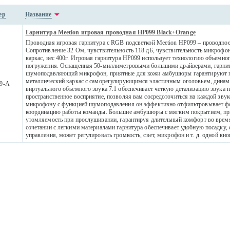
ер
Название
Гарнитура Meetion игровая проводная HP099 Black+Orange
Проводная игровая гарнитура с RGB подсветкой Meetion HP099 – проводное
Сопротивление 32 Ом, чувствительность 118 дБ, чувствительность микрофон
каркас, вес 400г. Игровая гарнитура HP099 использует технологию объемного
погружения. Оснащенная 50-миллиметровыми большими драйверами, гарниту
шумоподавляющий микрофон, приятные для кожи амбушюры гарантируют п
металлический каркас с саморегулирующимся эластичным оголовьем, динам
9-A
виртуального объемного звука 7.1 обеспечивает четкую детализацию звука 
пространственное восприятие, позволяя вам сосредоточиться на каждой зву
микрофону с функцией шумоподавления он эффективно отфильтровывает фо
координацию работы команды. Большие амбушюры с мягким покрытием, пр
утомляемость при прослушивании, гарантируя длительный комфорт во время
сочетании с легкими материалами гарнитура обеспечивает удобную посадку,
управления, может регулировать громкость, свет, микрофон и т. д. одной кно