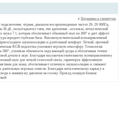
Наушники и гарнитуры
 подключение, чёрная, диапазон воспроизводимых частот 20- 20 000Гц,
а 38 дБ, полуоткрытого типа, тип крепления –оголовье, металлический
 звука 7.1, которая обеспечивает объемный звук на 360° и дает эффект
ра передает глубокие басы. Высокочувствительный всенаправленный
ревосходную шумоизоляцию и длительный комфорт. Легкий, прочный
ическая RGB-подсветка усиливает игровую атмосферу. Технология
на 360°, усиливая объемность окружающей среды и обеспечивая точное
ковой детали в игре. Благодаря высокочувствительному всенаправленному
новый шум для четкой голосовой связи, гарантируя эффективную
иятным для кожи, обеспечивают отличную звукоизоляцию и снижают
 длительных игровых сеансов. Благодаря металлическому каркасу в
 сводя к минимуму давление на голову. Провод оснащен блоком
пкой.