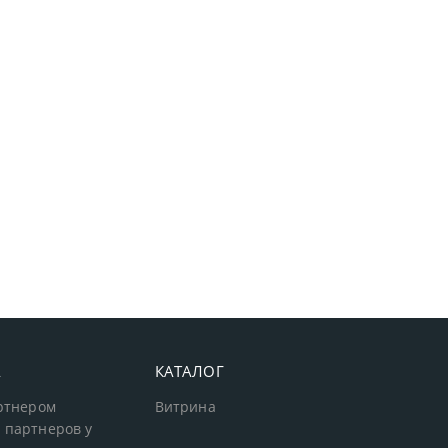
А
КАТАЛОГ
артнером
Витрина
 партнеров у