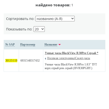
найдено товаров:
1
Сортировать по:
Показывать по:
№ SAP
Партномер
Название
Умные часы BlackView R30Pro Серый *
Носимая электроника\Смарт-часы
30135119
6931548317432
Умные часы BlackView R30Pro 1.83" TFT
корп.серый рем.серый (BVR30PGRY)