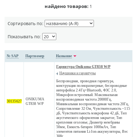
найдено товаров:
1
Сортировать по:
Показывать по:
№ SAP
Партномер
Название
Гарнитура Onikuma GT838 W/P
Наушники и гарнитуры
Беспроводная, проводная гарнитура,
конструкция полноразмерные, беспроводные
интерфейсы 2.4Гц+Bluetooth, ФЗС 2.0,
Микрофон встроенный. Максимальная
ONIKUMA
воспроизводимая частота 20000Гц,
30135627
GT838 W/P
Минимальная воспроизводимая частота 20Гц,
Сопротивление 32 Ом, Чувствительность ~115
дБ, Чувствительность микрофона 42 дБ, Тип
акустического оформления закрытое, Тип
крепления оголовье, Диаметр мембраны
50мм, Емкость батареи 1000мАч, Тип
элементов питания Li-Ion-аккумуляторы, Вес
308г