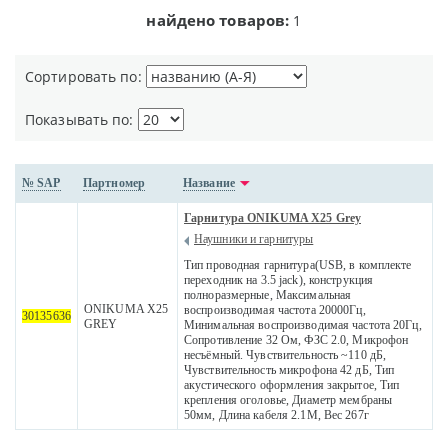
найдено товаров:
1
Сортировать по:
Показывать по:
№ SAP
Партномер
Название
Гарнитура ONIKUMA X25 Grey
Наушники и гарнитуры
Тип проводная гарнитура(USB, в комплекте
переходник на 3.5 jack), конструкция
полноразмерные, Максимальная
ONIKUMA X25
воспроизводимая частота 20000Гц,
30135636
GREY
Минимальная воспроизводимая частота 20Гц,
Сопротивление 32 Ом, ФЗС 2.0, Микрофон
несъёмный. Чувствительность ~110 дБ,
Чувствительность микрофона 42 дБ, Тип
акустического оформления закрытое, Тип
крепления оголовье, Диаметр мембраны
50мм, Длина кабеля 2.1М, Вес 267г