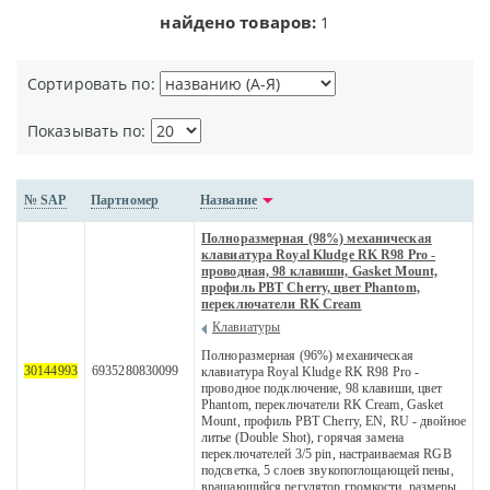
найдено товаров:
1
Сортировать по:
Показывать по:
№ SAP
Партномер
Название
Полноразмерная (98%) механическая
клавиатура Royal Kludge RK R98 Pro -
проводная, 98 клавиши, Gasket Mount,
профиль PBT Cherry, цвет Phantom,
переключатели RK Cream
Клавиатуры
Полноразмерная (96%) механическая
30144993
6935280830099
клавиатура Royal Kludge RK R98 Pro -
проводное подключение, 98 клавиши, цвет
Phantom, переключатели RK Cream, Gasket
Mount, профиль PBT Cherry, EN, RU - двойное
литье (Double Shot), горячая замена
переключателей 3/5 pin, настраиваемая RGB
подсветка, 5 слоев звукопоглощающей пены,
вращающийся регулятор громкости, размеры