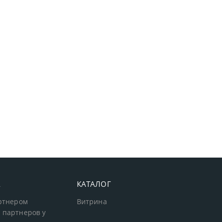
А
КАТАЛОГ
артнером
Витрина
 партнеров у