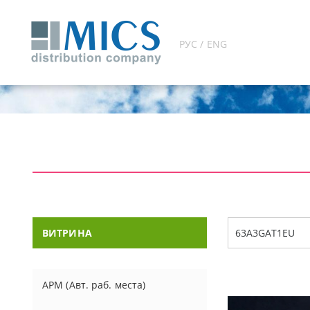
РУС / ENG
ВИТРИНА
АРМ (Авт. раб. места)