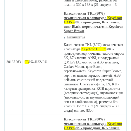
пены и слой силикона), размеры без
клавиш 365 x 138 x (21 спереди – 3
Классическая TKL (80%)
механическая клавиатура
Keychron
C3 Pro
8K - проводная, 87 клавиш,
цвет Black, переключатели Keychron
Super Brown
Клавиатуры
Классическая TKL (80%) механическая
клавиатура
Keychron C3 Pro
8K -
проводное подключение, частота опроса
8K, 87 клавиш, ANSI, с поддержкой
30137263
C3
PX-H3Z-RU
QMK/VIA, корпус из ABS пластика,
Gasket Mount, цвет Black,
переключатели Keychron Super Brown,
горячая замена переключателей, ABS-
кейкапы со сквозной подсветкой
символов, Cherry профиль, EN, RU -
лазерная гравировка, RGB подсветка
(северные светодиоды), шумоизоляция
(несколько слоев звукопоглощающей
пены и слой силикона), размеры без
клавиш 365 x 138 x (21 спереди – 30
сзади) мм, вес 830 г.
Классическая TKL (80%)
механическая клавиатура
Keychron
C3 Pro
8K - проводная, 87 клавиш,