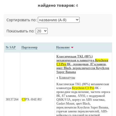
найдено товаров:
4
Сортировать по:
Показывать по:
№ SAP
Партномер
Название
Классическая TKL (80%)
механическая клавиатура
Keychron
C3 Pro
8K - проводная, 87 клавиш,
цвет Black, переключатели Keychron
Super Banana
Клавиатуры
Классическая TKL (80%) механическая
клавиатура
Keychron C3 Pro
8K -
проводное подключение, частота опроса
8K, 87 клавиш, ANSI, с поддержкой
30137264
C3
PX-H4Z-RU
QMK/VIA, корпус из ABS пластика,
Gasket Mount, цвет Black,
переключатели Keychron Super Banana,
горячая замена переключателей, ABS-
кейкапы со сквозной подсветкой