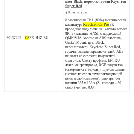
цвет Black, переключатели Keychron
Super Red
Клавиатуры
Классическая TKL (80%) механическая
клавиатура
Keychron C3 Pro
8K -
проводное подключение, частота опроса
8K, 87 клавиш, ANSI, с поддержкой
30137262
C3
PX-H1Z-RU
QMK/VIA, корпус из ABS пластика,
Gasket Mount, цвет Black,
переключатели Keychron Super Red,
горячая замена переключателей, ABS-
кейкапы со сквозной подсветкой
символов, Cherry профиль, EN, RU -
лазерная гравировка, RGB подсветка
(северные светодиоды), шумоизоляция
(несколько слоев звукопоглощающей
пены и слой силикона), размеры без
клавиш 365 x 138 x (21 спереди – 30
сзади) мм, вес 830 г.