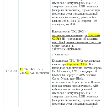
символов, Cherry профиль, EN, RU -
лазерная гравировка, RGB подсветка
(северные светодиоды), шумоизоляция
(несколько слоев звукопоглощающей
пены и слой силикона), размеры без
клавиш 365 x 138 x (21 спереди – 30
сзади) мм, вес 830 г.
Классическая TKL (80%)
механическая клавиатура
Keychron
C3 Pro
8K - проводная, 87 клавиш,
цвет Black, переключатели Keychron
Super Banana (E-
2512C3PXH4ZR00056)
Клавиатуры
Классическая TKL (80%) механическая
клавиатура
Keychron C3 Pro
8K -
проводное подключение, частота опроса
C3
PX-H4Z-RU (E-
30151210
8K, 87 клавиш, ANSI, с поддержкой
2512
C3
PXH4ZR00056)
QMK/VIA, корпус из ABS пластика,
Gasket Mount, цвет Black,
переключатели Keychron Super Banana,
горячая замена переключателей, ABS-
кейкапы со сквозной подсветкой
символов, Cherry профиль, EN, RU -
лазерная гравировка, RGB подсветка
(северные светодиоды), шумоизоляция
(несколько слоев звукопоглощающей