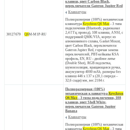
клавиш, цвет Carbon Black,
переключатели Gateron Jupiter Red
Клавиатуры
Полноразмерная (100%) механическая
клавиатура
Keychron Q6 Max
- 3 типа
подключения (Bluetooth; радиоканал
2,4 ГГц; провод), 108 клавиш, ANSI, с
30127679
Q6
M-M1P-RU
поддержкой QMK/VIA, корпус из
алюминиевого сплава, Gasket Mount,
цвет Carbon Black, переключатели
Gateron Jupiter Red, горячая замена
переключателей, PBT-кейкапы KSA
профиль, EN, RU - двойное литье
(Double Shot), RGB подсветка,
шумоизоляция, вращающаяся ручка,
аккумулятор 4000 mAh, размеры без
клавиш 446 x 137 x (20,1 спереди –
32,6 сзади) мм, вес 2184 г.
Полноразмерная (100%)
механическая клавиатура
Keychron
Q6 Max
- 3 типа подключения, 108
клавиш, цвет Shell White,
переключатели Gateron Jupiter
Banana
Клавиатуры
Полноразмерная (100%) механическая
клавиатура
Keychron Q6 Max
- 3 типа