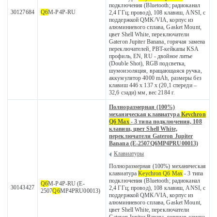
подключения (Bluetooth; радиоканал
30127684
Q6
M-P4P-RU
2,4 ГГц; провод), 108 клавиш, ANSI, с
поддержкой QMK/VIA, корпус из
алюминиевого сплава, Gasket Mount,
цвет Shell White, переключатели
Gateron Jupiter Banana, горячая замена
переключателей, PBT-кейкапы KSA
профиль, EN, RU - двойное литье
(Double Shot), RGB подсветка,
шумоизоляция, вращающаяся ручка,
аккумулятор 4000 mAh, размеры без
клавиш 446 x 137 x (20,1 спереди –
32,6 сзади) мм, вес 2184 г.
Полноразмерная (100%)
механическая клавиатура
Keychron
Q6 Max
- 3 типа подключения, 108
клавиш, цвет Shell White,
переключатели Gateron Jupiter
Banana (E-2507Q6MP4PRU00013)
Клавиатуры
Полноразмерная (100%) механическая
клавиатура
Keychron Q6 Max
- 3 типа
подключения (Bluetooth; радиоканал
Q6
M-P4P-RU (E-
30143427
2,4 ГГц; провод), 108 клавиш, ANSI, с
2507
Q6
MP4PRU00013)
поддержкой QMK/VIA, корпус из
алюминиевого сплава, Gasket Mount,
цвет Shell White, переключатели