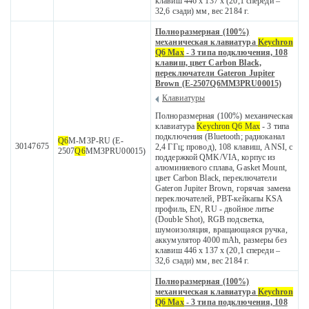
клавиш 446 x 137 x (20,1 спереди –
32,6 сзади) мм, вес 2184 г.
Полноразмерная (100%)
механическая клавиатура
Keychron
Q6 Max
- 3 типа подключения, 108
клавиш, цвет Carbon Black,
переключатели Gateron Jupiter
Brown (E-2507Q6MM3PRU00015)
Клавиатуры
Полноразмерная (100%) механическая
клавиатура
Keychron Q6 Max
- 3 типа
подключения (Bluetooth; радиоканал
Q6
M-M3P-RU (E-
30147675
2,4 ГГц; провод), 108 клавиш, ANSI, с
2507
Q6
MM3PRU00015)
поддержкой QMK/VIA, корпус из
алюминиевого сплава, Gasket Mount,
цвет Carbon Black, переключатели
Gateron Jupiter Brown, горячая замена
переключателей, PBT-кейкапы KSA
профиль, EN, RU - двойное литье
(Double Shot), RGB подсветка,
шумоизоляция, вращающаяся ручка,
аккумулятор 4000 mAh, размеры без
клавиш 446 x 137 x (20,1 спереди –
32,6 сзади) мм, вес 2184 г.
Полноразмерная (100%)
механическая клавиатура
Keychron
Q6 Max
- 3 типа подключения, 108