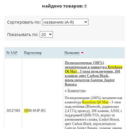
найдено товаров:
8
Сортировать по:
Показывать по:
№ SAP
Партномер
Название
Полноразмерная (100%)
механическая клавиатура
Keychron
Q6 Max
- 3 типа подключения, 108
клавиш, цвет Carbon Black,
переключатели Gateron Jupiter
Banana
Клавиатуры
Полноразмерная (100%) механическая
клавиатура
Keychron Q6 Max
- 3 типа
подключения (Bluetooth; радиоканал
30127681
Q6
M-M4P-RU
2,4 ГГц; провод), 108 клавиш, ANSI, с
поддержкой QMK/VIA, корпус из
алюминиевого сплава, Gasket Mount,
цвет Carbon Black, переключатели
Gateron Jupiter Banana, горячая замена