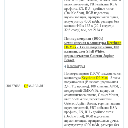
Gateron Jupiter Banana, горячая замена
переключателей, PBT-кейкапы KSA
профиль, EN, RU - двойное литье
(Double Shot), RGB подсветка,
шумоизоляция, вращающаяся ручка,
аккумулятор 4000 mAh, размеры без
клавиш 446 x 137 x (20,1 спереди –
32,6 сзади) мм, вес 2184 г.
Полноразмерная (100%)
механическая клавиатура
Keychron
Q6 Max
- 3 типа подключения, 108
клавиш, цвет Shell White,
переключатели Gateron Jupiter
Brown
Клавиатуры
Полноразмерная (100%) механическая
клавиатура
Keychron Q6 Max
- 3 типа
подключения (Bluetooth; радиоканал
30127683
Q6
M-P3P-RU
2,4 ГГц; провод), 108 клавиш, ANSI, с
поддержкой QMK/VIA, корпус из
алюминиевого сплава, Gasket Mount,
цвет Shell White, переключатели
Gateron Jupiter Brown, горячая замена
переключателей, PBT-кейкапы KSA
профиль, EN, RU - двойное литье
(Double Shot), RGB подсветка,
шумоизоляция, вращающаяся ручка,
аккумулятор 4000 mAh, размеры без