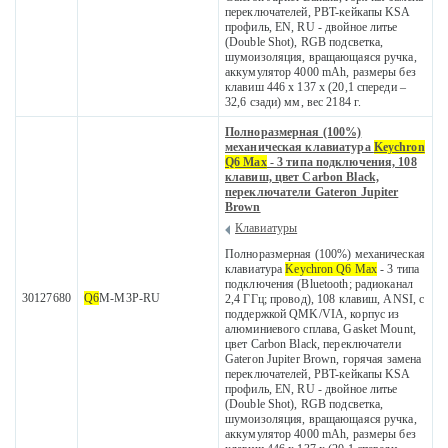
переключателей, PBT-кейкапы KSA
профиль, EN, RU - двойное литье
(Double Shot), RGB подсветка,
шумоизоляция, вращающаяся ручка,
аккумулятор 4000 mAh, размеры без
клавиш 446 x 137 x (20,1 спереди –
32,6 сзади) мм, вес 2184 г.
Полноразмерная (100%)
механическая клавиатура
Keychron
Q6 Max
- 3 типа подключения, 108
клавиш, цвет Carbon Black,
переключатели Gateron Jupiter
Brown
Клавиатуры
Полноразмерная (100%) механическая
клавиатура
Keychron Q6 Max
- 3 типа
подключения (Bluetooth; радиоканал
30127680
Q6
M-M3P-RU
2,4 ГГц; провод), 108 клавиш, ANSI, с
поддержкой QMK/VIA, корпус из
алюминиевого сплава, Gasket Mount,
цвет Carbon Black, переключатели
Gateron Jupiter Brown, горячая замена
переключателей, PBT-кейкапы KSA
профиль, EN, RU - двойное литье
(Double Shot), RGB подсветка,
шумоизоляция, вращающаяся ручка,
аккумулятор 4000 mAh, размеры без