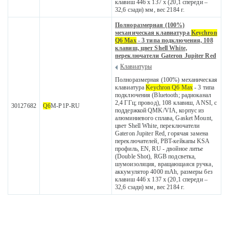
клавиш 446 x 137 x (20,1 спереди –
32,6 сзади) мм, вес 2184 г.
Полноразмерная (100%)
механическая клавиатура
Keychron
Q6 Max
- 3 типа подключения, 108
клавиш, цвет Shell White,
переключатели Gateron Jupiter Red
Клавиатуры
Полноразмерная (100%) механическая
клавиатура
Keychron Q6 Max
- 3 типа
подключения (Bluetooth; радиоканал
2,4 ГГц; провод), 108 клавиш, ANSI, с
30127682
Q6
M-P1P-RU
поддержкой QMK/VIA, корпус из
алюминиевого сплава, Gasket Mount,
цвет Shell White, переключатели
Gateron Jupiter Red, горячая замена
переключателей, PBT-кейкапы KSA
профиль, EN, RU - двойное литье
(Double Shot), RGB подсветка,
шумоизоляция, вращающаяся ручка,
аккумулятор 4000 mAh, размеры без
клавиш 446 x 137 x (20,1 спереди –
32,6 сзади) мм, вес 2184 г.