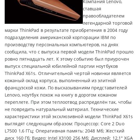
Компания Lenovo,
ставшая
правообладателем
легендарной торговой
марки ThinkPad в результате приобретения в 2004 году
подразделения американской корпорации IBM по
производству персональных компьютеров, на днях
сообщила, что с выпуска первой модели ThinkPad прошло
ровно пятнадцать лет. К этому событию был приурочен
выпуск специальной юбилейной партии ноутбуков
ThinkPad X61s. Отличительной чертой новинки является
кожаный оклад корпуса, выполненный из элитной
французской кожи. По высказываниям представителей
Lenovo, ноутбук похож на книгу в дорогом кожаном
переплете. При этом теплоотвод распределён так, чтобы
не повредить натуральный материал. Технические
характеристики этой эксклюзивной модели ThinkPad X61s
выглядят следующим образом: Процессор: Core 2 Duo
L7500 1,6 ГГц; Оперативная память: 2048 Мб; Жесткий
диск 160 Гб; Видео: Intel X3100 256 Мб; Дисплей: 12,1" XGA