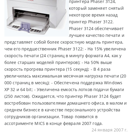
принтера Phaser 3124,
который заменяет снятый
некоторое время назад
принтер Phaser 3122.
Phaser 3124 обеспечивает
лучшее качество печати и
представляет собой более скоростную модель принтера,
чем его предшественник Phaser 3122: - На 15% увеличена
скорость печати (24 страниц в минуту формата А4, как у
более старших моделей принтеров); - На 50% выше
скорость прогрева принтера (15 секунд); - В 4 раза
увеличилась максимальная месячная нагрузка печати (20
000 страниц в месяц); - Обеспечена поддержка Windows
XP 32 и 64 bit; - Увеличена емкость лотков подачи бумаги
(250 листов). Ожидается, что принтер Phaser 3124 будет
востребован пользователями домашнего офиса, в малом и
среднем бизнесе в качестве персонального устройства
сотрудников организации. Товар появится в
ассотрименте MICS в конце февраля 2007 года.
24 января 2007 г.