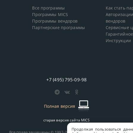
Все программы
Как стать п
Программы MICS
Авторизации
Программы вендоров
вендоров
Партнерские программы
Сервисные 
Гарантийное
Инструкции
+7 (495) 795-09-98
Полная версия
старая версия сайта
MICS
Продолжая пользоваться данн
Все права защищены © 1997-2026 MICS Distribution Company