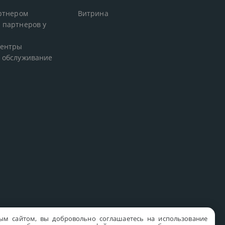
артнером
Витрина
 партнеров у
центры
 обслуживание
ым сайтом, вы добровольно соглашаетесь на использование