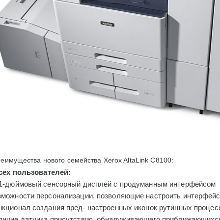
еимущества нового семейства Xerox AltaLink С8100:
сех пользователей:
.1-дюймовый сенсорный дисплей с продуманным интерфейсом
можности персонализации, позволяющие настроить интерфейс 
нкционал создания пред- настроенных иконок рутинных процес
личие датчика присутствия, обнаруживающего приближающихся