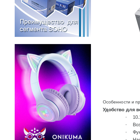
Особенности и пр
Удобство для в
·
10
·
Воз
·
Фу
·
На