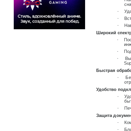
сн
·
Уд
·
Вс
·
На
Широкий спект
·
По
ин
·
Под
·
Вы
Sup
Быстрая обраб
·
Бе
от
Удобство подкл
·
Уд
бы
·
Печ
Защита докуме
·
Ко
·
Бло