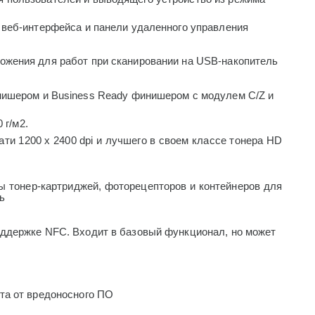
 веб-интерфейса и панели удаленного управления
ожения для работ при сканировании на USB-накопитель
нишером и
Business
Ready
финишером с модулем
C
/
Z
и
 г/м2.
ати 1200 х 2400
dpi
и лучшего в своем классе тонера
HD
ы тонер-картриджей, фоторецепторов и контейнеров для
ь
ддержке NFC. Входит в базовый функционал, но может
та от вредоносного ПО