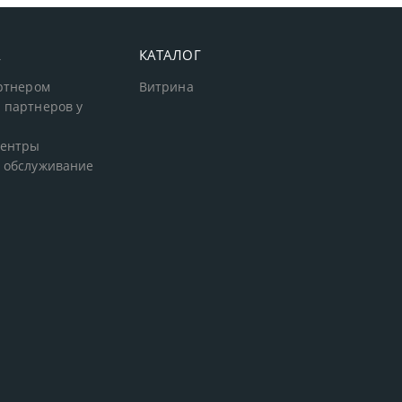
А
КАТАЛОГ
артнером
Витрина
 партнеров у
центры
 обслуживание