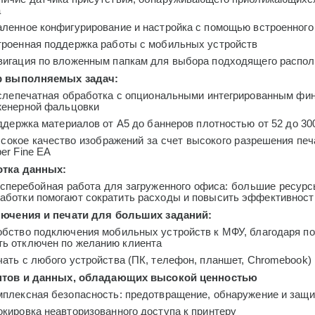
а
аленное конфигурирование и настройка с помощью встроенного
троенная поддержка работы с мобильных устройств
вигация по вложенным папкам для выбора подходящего распол
р выполняемых задач:
слепечатная обработка с опциональными интегрированным фи
женерной фальцовки
держка материалов от А5 до баннеров плотностью от 52 до 300
сокое качество изображений за счет высокого разрешения печ
er
Fine
EA
отка данных:
сперебойная работа для загруженного офиса: большие ресурс
работки помогают сократить расходы и повысить эффективност
ючения и печати для больших заданий:
обство подключения мобильных устройств к МФУ, благодаря по
ть отключен по желанию клиента
ать с любого устройства (ПК, телефон, планшет, Chromebook)
нтов и данных, обладающих высокой ценностью
мплексная безопасность: предотвращение, обнаружение и защи
кировка неавторизованного доступа к принтеру