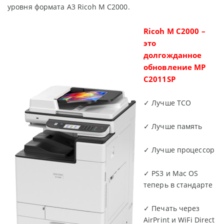
уровня формата А3 Ricoh M C2000.
Ricoh M C2000 –
это
долгожданное
обновление MP
C2011SP
✓ Лучше ТСО
✓ Лучше память
✓ Лучше процессор
✓ PS3 и Mac OS
теперь в стандарте
✓ Печать через
AirPrint и WiFi Direct