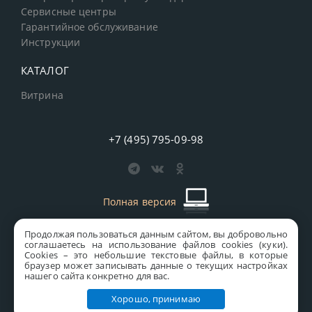
Сервисные центры
Гарантийное обслуживание
Инструкции
КАТАЛОГ
Витрина
+7 (495) 795-09-98
Полная версия
Продолжая пользоваться данным сайтом, вы добровольно
старая версия сайта
MICS
соглашаетесь на использование файлов cookies (куки).
Сookies – это небольшие текстовые файлы, в которые
Все права защищены © 1997-2026 MICS Distribution Company
браузер может записывать данные о текущих настройках
нашего сайта конкретно для вас.
Правовая информация
Хорошо, принимаю