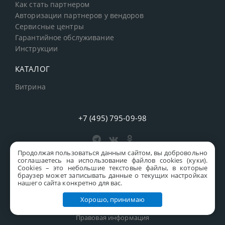
Как стать партнером
Авторизации партнеров у вендоров
Сервисные центры
Гарантийное обслуживание
Инструкции
КАТАЛОГ
Витрина
+7 (495) 795-09-98
Продолжая пользоваться данным сайтом, вы добровольно
соглашаетесь на использование файлов cookies (куки).
Полная версия
Сookies – это небольшие текстовые файлы, в которые
браузер может записывать данные о текущих настройках
нашего сайта конкретно для вас.
старая версия сайта
MICS
Хорошо, принимаю
Все права защищены © 1997-2026 MICS Distribution Company
Правовая информация