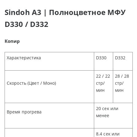
Sindoh A3 | Полноцветное МФУ
D330 / D332
Копир
Характеристика
D330
D332
22 / 22
28 / 28
Скорость
(
Цвет
/
Моно
)
стр/
стр/
мин
мин
20
сек или
Время прогрева
менее
8.4
сек или