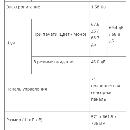
Электропитание
1.58 Кв
67.6
69.4
дБ
дБ
/
При печати (Цвет / Моно)
/ 68.8
66.7
дБ
Шум
дБ
В режиме ожидания
46.0
дБ
7
"
полноцветная
Панель управления
сенсорная
панель
571 x 661.5 x
Размер
(
Ш
x
Г
x
В
)
786
мм