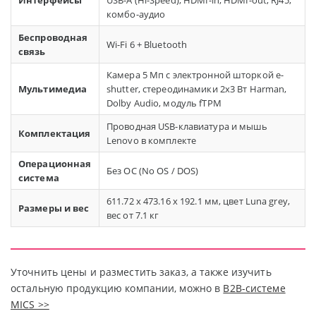
комбо-аудио
Беспроводная
Wi-Fi 6 + Bluetooth
связь
Камера 5 Мп с электронной шторкой e-
Мультимедиа
shutter, стереодинамики 2х3 Вт Harman,
Dolby Audio, модуль fTPM
Проводная USB-клавиатура и мышь
Комплектация
Lenovo в комплекте
Операционная
Без ОС (No OS / DOS)
система
611.72 x 473.16 x 192.1 мм, цвет Luna grey,
Размеры и вес
вес от 7.1 кг
Уточнить цены и разместить заказ, а также изучить
остальную продукцию компании, можно в
В2В-системе
MICS >>