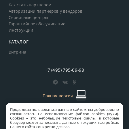
Как стать партнером
Авторизации партнеров у вендоров
Сервисные центры
Гарантийное обслуживание
Инструкции
КАТАЛОГ
Витрина
+7 (495) 795-09-98
Полная версия
Продолжая пользоваться данным сайтом, вы добровольно
старая версия сайта
MICS
соглашаетесь на использование файлов cookies (куки).
Сookies – это небольшие текстовые файлы, в которые
Все права защищены © 1997-2026 MICS Distribution Company
браузер может записывать данные о текущих настройках
нашего сайта конкретно для вас.
Правовая информация