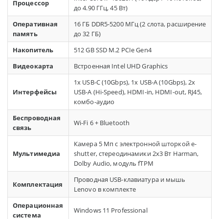
Процессор
до 4.90 ГГц, 45 Вт)
Оперативная
16 ГБ DDR5-5200 МГц (2 слота, расширение
память
до 32 ГБ)
Накопитель
512 GB SSD M.2 PCIe Gen4
Видеокарта
Встроенная Intel UHD Graphics
1x USB-C (10Gbps), 1x USB-A (10Gbps), 2x
Интерфейсы
USB-A (Hi-Speed), HDMI-in, HDMI-out, RJ45,
комбо-аудио
Беспроводная
Wi-Fi 6 + Bluetooth
связь
Камера 5 Мп с электронной шторкой e-
Мультимедиа
shutter, стереодинамики 2х3 Вт Harman,
Dolby Audio, модуль fTPM
Проводная USB-клавиатура и мышь
Комплектация
Lenovo в комплекте
Операционная
Windows 11 Professional
система