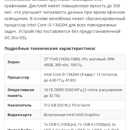
графиками. Дисплей имеет повышенную яркость до 300
нит, что улучшает читаемость данных при ярком офисном
освещении. В основе моноблока лежит сбалансированный
процессор Intel Core i5-13420H для всех повседневных
задач. Устройство поставляется без предустановленной
ОС (No OS).
Подробные технические характеристики:
27" FHD (1920x1080), IPS, матовый, 99%
Экран
sRGB, 300 nits, 100 Гц
Intel Core i5-13420H (8 ядер / 12 потоков,
Процессор
до 4.60 ГГц, 45 Вт)
Оперативная
16 ГБ DDR5-5200 МГц (2 слота, расширение
память
до 32 ГБ)
Накопитель
512 GB SSD M.2 PCIe Gen4
Видеокарта
Встроенная Intel UHD Graphics
1x USB-C (10Gbps), 1x USB-A (10Gbps), 2x
Интерфейсы
USB-A (Hi-Speed), HDMI-in, HDMI-out, RJ45,