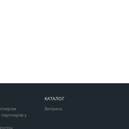
А
КАТАЛОГ
артнером
Витрина
 партнеров у
центры