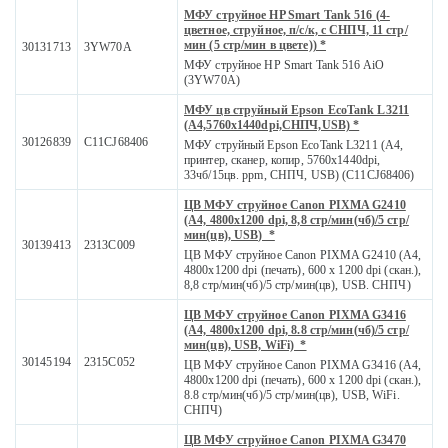
МФУ струйное HP Smart Tank 516 (4-
цветное, струйное, п/с/к, с СНПЧ, 11 стр/
мин (5 стр/мин в цвете)) *
30131713
3YW70A
МФУ струйное HP Smart Tank 516 AiO
(3YW70A)
МФУ цв струйный Epson EcoTank L3211
(А4,5760х1440dpi,СНПЧ,USB) *
30126839
C11CJ68406
МФУ струйный Epson EcoTank L3211 (A4,
принтер, сканер, копир, 5760x1440dpi,
33чб/15цв. ppm, СНПЧ, USB) (C11CJ68406)
ЦВ МФУ струйное Canon PIXMA G2410
(A4, 4800x1200 dpi, 8,8 стр/мин(чб)/5 стр/
мин(цв), USB) *
30139413
2313C009
ЦВ МФУ струйное Canon PIXMA G2410 (A4,
4800x1200 dpi (печать), 600 x 1200 dpi (скан.),
8,8 стр/мин(чб)/5 стр/мин(цв), USB. СНПЧ)
ЦВ МФУ струйное Canon PIXMA G3416
(A4, 4800x1200 dpi, 8.8 стр/мин(чб)/5 стр/
мин(цв), USB, WiFi) *
30145194
2315C052
ЦВ МФУ струйное Canon PIXMA G3416 (A4,
4800x1200 dpi (печать), 600 x 1200 dpi (скан.),
8.8 стр/мин(чб)/5 стр/мин(цв), USB, WiFi.
СНПЧ)
ЦВ МФУ струйное Canon PIXMA G3470