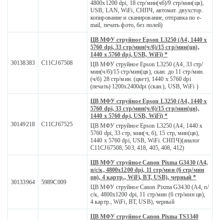
4800x1200 dpi, 18 стр/мин(чб)/9 стр/мин(цв),
USB, LAN, WiFi, СНПЧ, автомат. двухстор.
копирование и сканирование, отправка по e-
mail, печать фото, без полей)
ЦВ МФУ струйное Epson L3250 (A4, 1440 x
5760 dpi, 33 стр/мин(ч/б)/15 стр/мин(цв),
1440 x 5760 dpi, USB, WiFi) *
30138383
C11CJ67508
ЦВ МФУ струйное Epson L3250 (A4, 33 стр/
мин(ч/б)/15 стр/мин(цв), скан. до 11 стр/мин.
(ч/б) 28 стр/мин. (цвет), 1440 x 5760 dpi
(печать) 1200x2400dpi (скан.), USB, WiFi )
ЦВ МФУ струйное Epson L3250 (A4, 1440 x
5760 dpi, 33 стр/мин(ч/б)/15 стр/мин(цв),
1440 x 5760 dpi, USB, WiFi) *
30149218
С11СJ67525
ЦВ МФУ струйное Epson L3250 (A4, 1440 x
5760 dpi, 33 стр, мин(ч, б), 15 стр, мин(цв),
1440 x 5760 dpi, USB, WiFi. СНПЧ)(аналог
C11CJ67508, 503, 418, 405, 408, 412)
ЦВ МФУ струйное Сanon Pixma G3430 (A4,
п/с/к, 4800x1200 dpi, 11 стр/мин (6 стр/мин
цв), 4 картр., WiFi, BT, USB), черный *
30133964
5989C009
ЦВ МФУ струйное Сanon Pixma G3430 (A4, п/
с/к, 4800x1200 dpi, 11 стр/мин (6 стр/мин цв),
4 картр., WiFi, BT, USB), черный
ЦВ МФУ струйное Сanon Pixma TS3340