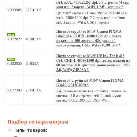
(A4, п/с/к, 4800x1200 dpi, 7,7 стр/мин (4 стр/
мин цв), 2 картр., WiFi, USB), черный *
30133965
3771C007
ЦВ МФУ струйное Сanon Pixma TS3340 (A4,
п/с/к, 4800x1200 dpi, 7,7 стр/мин (4 стр/мин
цв), 2 картр., WiFi, USB), черный
Цветное струйное МФУ Canon PIXMA
G640 (А4, СНПЧ, 4800x1200 dpi, лоток
30122822
4620C009
подачи на 100 листов, ЖК дисплей
монохромный, USB, WiFi) 4620C009 *
Цветное струйное МФУ HP Ink Tank 415
(А4, СНПЧ, 4800x1200 dpi, лоток подачи на
30122850
Z4B53A
60 листов, ЖК дисплей монохромный, USB
2.0, WiFi) Z4B53A *
Цветной струйный МФУ Canon PIXMA
G3410 (2315C009) *
30077345
2315C009
A4, печать термическая струйная цветная, 4-
цветная, 8.8 изобр./мин ч/б, 5 изобр./мин
цветн., 4800x1200 dpi, USB, Wi-Fi
Подбор по параметрам
Типы товаров: