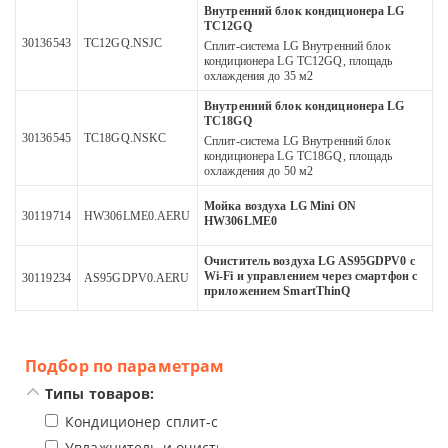
Внутренний блок кондиционера LG
TC12GQ
30136543
TC12GQ.NSJC
Сплит-система LG Внутренний блок
кондиционера LG TC12GQ, площадь
охлаждения до 35 м2
Внутренний блок кондиционера LG
TC18GQ
30136545
TC18GQ.NSKC
Сплит-система LG Внутренний блок
кондиционера LG TC18GQ, площадь
охлаждения до 50 м2
Мойка воздуха LG Mini ON
30119714
HW306LME0.AERU
HW306LME0
Очиститель воздуха LG AS95GDPV0 с
Wi-Fi и управлением через смартфон с
30119234
AS95GDPV0.AERU
приложением SmartThinQ
Подбор по параметрам
Типы товаров:
Кондиционер сплит-система
Увлажнитель и очиститель воздуха