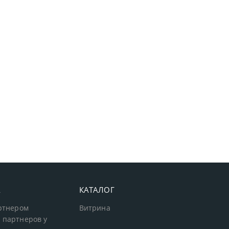
А
КАТАЛОГ
артнером
Витрина
 партнеров у