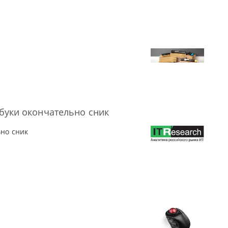
тбуки окончательно сник
ьно сник