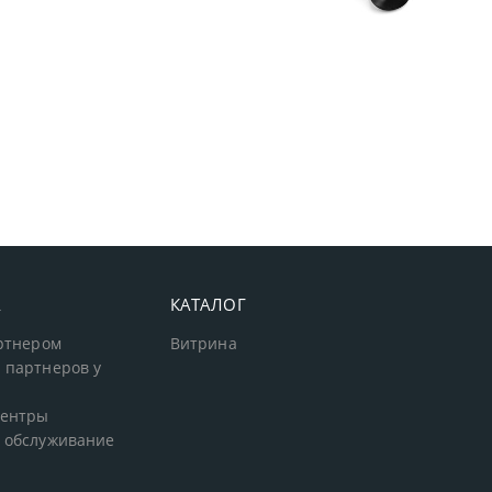
А
КАТАЛОГ
артнером
Витрина
 партнеров у
центры
 обслуживание