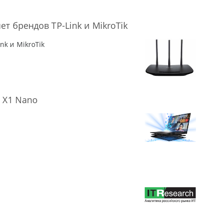
т брендов TP-Link и MikroTik
k и MikroTik
 X1 Nano