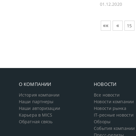
01.12.2020
««
«
15
О КОМПАНИИ
НОВОСТИ
История компании
Все новости
Наши партнеры
Новости компании
Наши авторизации
Новости рынка
Карьера в MICS
IT-ресные новости
Обратная связь
Обзоры
События компании
Пресс-релизы