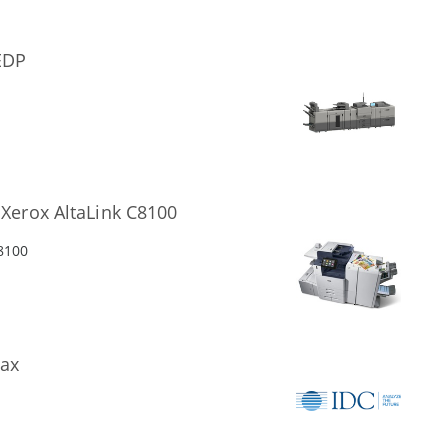
EDP
erox AltaLink С8100
8100
ах