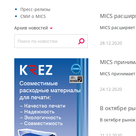
Пресс-релизы
MICS расширя
СМИ о MICS
MICS расширяет 
Архив новостей
28.12.2020
MICS принима
MICS принимает 
24.12.2020
В октябре р
В октябре рыно
21.12.2020