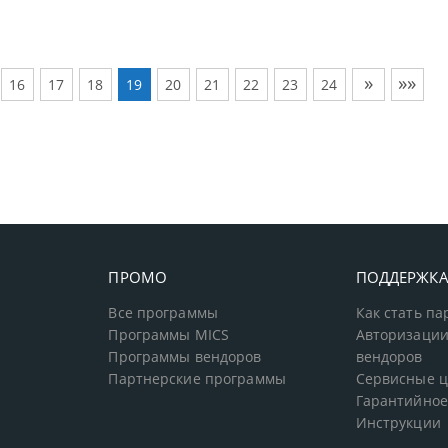
»
»»
16
17
18
19
20
21
22
23
24
ПРОМО
ПОДДЕРЖК
Все программы
Как стать п
Программы MICS
Авторизации
Программы вендоров
вендоров
Партнерские программы
Сервисные 
Гарантийное
Инструкции