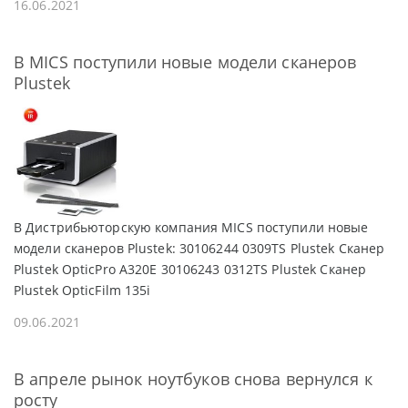
16.06.2021
В MICS поступили новые модели сканеров
Plustek
В Дистрибьюторскую компания MICS поступили новые
модели сканеров Plustek: 30106244 0309TS Plustek Cканер
Plustek OpticPro A320E 30106243 0312TS Plustek Cканер
Plustek OpticFilm 135i
09.06.2021
В апреле рынок ноутбуков снова вернулся к
росту