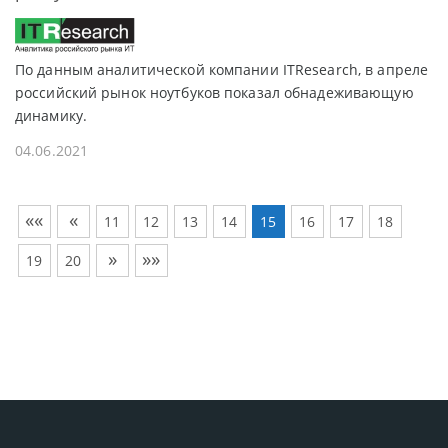
По данным аналитической компании ITResearch, в апреле
российский рынок ноутбуков показал обнадеживающую
динамику.
04.06.2021
««
«
11
12
13
14
15
16
17
18
»
»»
19
20