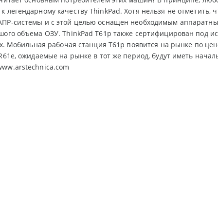
к легендарному качеству ThinkPad. Хотя нельзя не отметить,
АПР-системы и с этой целью оснащен необходимым аппаратны
шого объема ОЗУ. ThinkPad T61p также сертифицирован под исп
nux. Мобильная рабочая станция T61p появится на рынке по цен
 R61e, ожидаемые на рынке в тот же период, будут иметь начал
ww.arstechnica.com