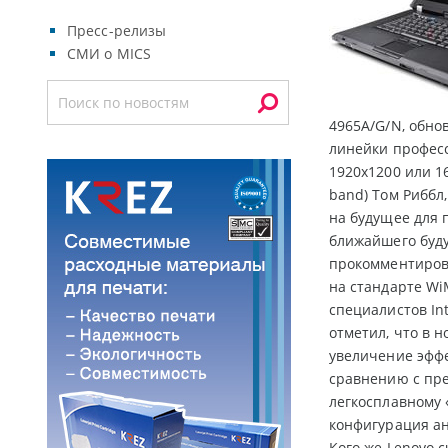
Пресс-релизы
СМИ о MICS
4965A/G/N, обно
линейки профес
1920х1200 или 1
band) Том Риббл
на будущее для 
ближайшего буду
прокомментирова
на стандарте Wi
специалистов In
отметил, что в 
увеличение эффе
сравнению с пр
легкосплавному 
конфигурация ан
Кого же Lenovo 