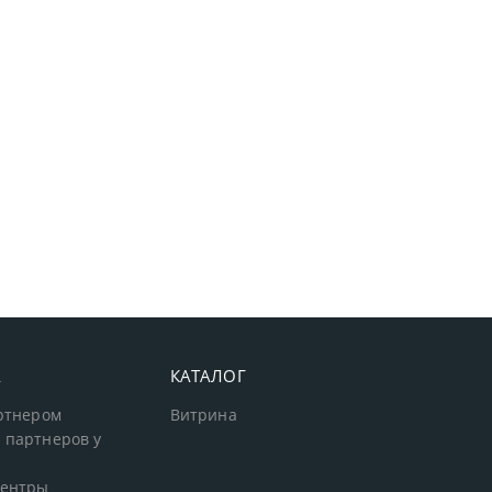
А
КАТАЛОГ
артнером
Витрина
 партнеров у
центры