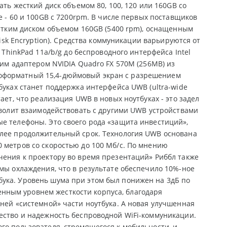
ть жесткий диск объемом 80, 100, 120 или 160GB со
 - 60 и 100GB с 7200rpm. В числе первых поставщиков
стким диском объемом 160GB (5400 rpm), оснащенным
isk Encryption). Средства коммуникации варьируются от
ThinkPad 11a/b/g до беспроводного интерфейса Intel
ким адаптером NVIDIA Quadro FX 570M (256MB) из
коформатный 15,4-дюймовый экран с разрешением
буках станет поддержка интерфейса UWB (ultra-wide
ает, что реализация UWB в новых ноутбуках - это задел
зволит взаимодействовать с другими UWB устройствами
е телефоны. Это своего рода «защита инвестиций»,
олее продолжительный срок. Технология UWB основана
 метров со скоростью до 100 Мб/с. По мнению
чения к проектору во время презентаций» Риббл также
емы охлаждения, что в результате обеспечило 10%-ное
ука. Уровень шума при этом был понижен на 3дБ по
нным уровнем жесткости корпуса, благодаря
жней «системной» части ноутбука. А новая улучшенная
ество и надежность беспроводной WiFi-коммуникации.
го пользователя, стремящегося к мобильности, и