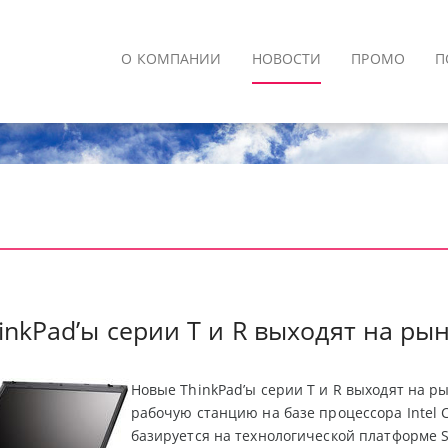
О КОМПАНИИ
НОВОСТИ
ПРОМО
П
nkPad’ы серии T и R выходят на рын
Новые ThinkPad’ы серии T и R выходят на р
рабочую станцию на базе процессора Intel C
базируется на технологической платформе 