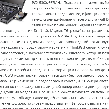
PC2-5300/667MHz. Пользователь может выбра
скоростью 5400rpm или же более скоростные
Lenovo также предлагает модификации с же
технологией шифрования всего диска (Full D
ставших уже привычными Gigabit Ethernet и 
вленного до версии Draft 1.0. Модель T61p снабжена графичес
сиональных мобильных решений NVIDIA. Ноутбук имеет широ
680x1050 точек. Одним из последних нововведений в этих ноут
, менеджер по продуктовому маркетингу ThinkPad серии R, счит
пользователей, знакомых с технологией Bluetooth, который по
щего, такими как принтеры, внешние жесткие диски, мобильны
л он, которая поможет сохранить актуальность моделей на б
Media и способна передавать информацию на расстояния до 10
tel, UWB может также применяться для «беспроводного подклю
новом T61p изменению подверглась и конструкция кулера сист
ктивности охлаждения на лицевой поверхности и днище ноутб
едыдущими моделями. Новый T61p может похвастаться повыше
«скелету» RollCage. Ранее подобная защита применялась в ни
тенны должна, по словам представителя Lenovo, повысить кач
считает основным потребителем этих машин? В принципе, любо