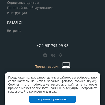
Сервисные центры
Гарантийное обслуживание
Инструкции
КАТАЛОГ
Витрина
+7 (495) 795-09-98
Полная версия
Продолжая пользоваться данным сайтом, вы добровольно
старая версия сайта
MICS
соглашаетесь на использование файлов cookies (куки).
Сookies – это небольшие текстовые файлы, в которые
Все права защищены © 1997-2026 MICS Distribution Company
браузер может записывать данные о текущих настройках
нашего сайта конкретно для вас.
Правовая информация
Хорошо, принимаю