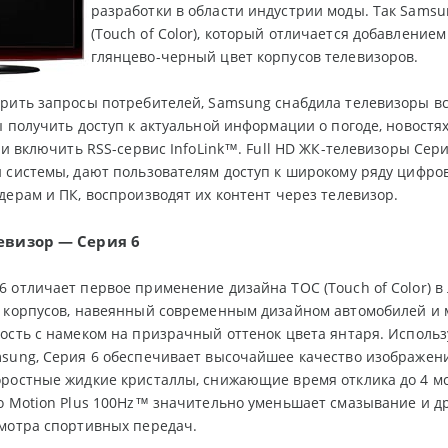
разработки в области индустрии моды. Так Sams
(Touch of Color), который отличается добавление
глянцево-черный цвет корпусов телевизоров.
орить запросы потребителей, Samsung снабдила телевизоры 
ы получить доступ к актуальной информации о погоде, новостя
у и включить RSS-сервис InfoLink™. Full HD ЖК-телевизоры Се
 системы, дают пользователям доступ к широкому ряду цифро
дерам и ПК, воспроизводят их контент через телевизор.
левизор — Серия 6
 отличает первое применение дизайна TOC (Touch of Color) в 
 корпусов, навеянный современным дизайном автомобилей и м
ость с намеком на призрачный оттенок цвета янтаря. Использ
sung, Серия 6 обеспечивает высочайшее качество изображени
ростные жидкие кристаллы, снижающие время отклика до 4 мс.
o Motion Plus 100Hz™ значительно уменьшает смазывание и д
мотра спортивных передач.