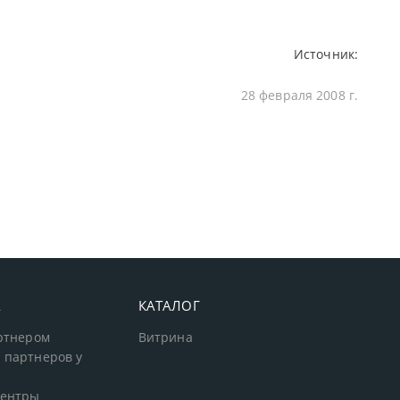
Источник:
28 февраля 2008 г.
А
КАТАЛОГ
артнером
Витрина
 партнеров у
центры