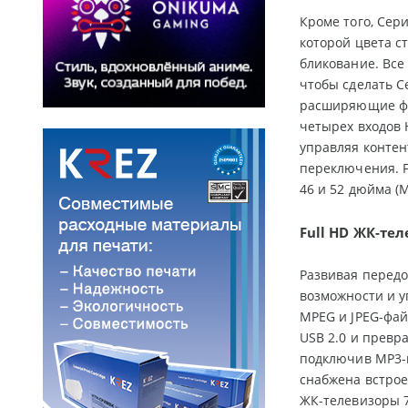
Кроме того, Се
которой цвета с
бликование. Все
чтобы сделать С
расширяющие фун
четырех входов 
управляя контен
переключения. F
46 и 52 дюйма (
Full HD ЖК-те
Развивая передо
возможности и у
MPEG и JPEG-фай
USB 2.0 и превр
подключив MP3-п
снабжена встрое
ЖК-телевизоры 7