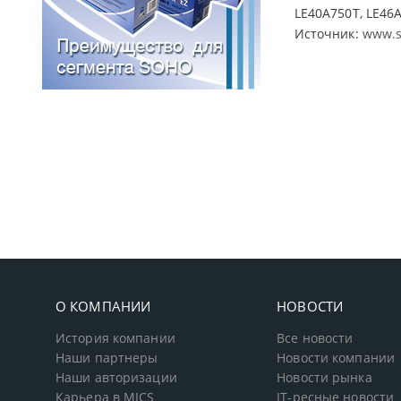
LE40A750T, LE46A
Источник:
www.s
О КОМПАНИИ
НОВОСТИ
История компании
Все новости
Наши партнеры
Новости компании
Наши авторизации
Новости рынка
Карьера в MICS
IT-ресные новости