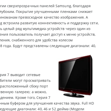
гии сверхпрозрачных панелей Samsung, благодаря
 глубоким. Покрытие улучшенными пленками снижает
киноманам превосходное качество изображения. А
 встроила развитую коннективность и поддержку сети,
ь целый ряд мультимедиа-устройств через один из
ения пользователь получает доступ к меню устройств,
ения, снабженного для удобства колесом
8 года. Будут представлены следующие диагонали: 40,
рия 7 выводит сетевые
бители могут просматривать
 расположенный сбоку порт
венную галерею; а можно,
ением. Кроме того, Серия 7
ным буфером для улучшения качества звука. Full HD
ледующие диагонали: 40, 46 и 52 дюйма (Модели