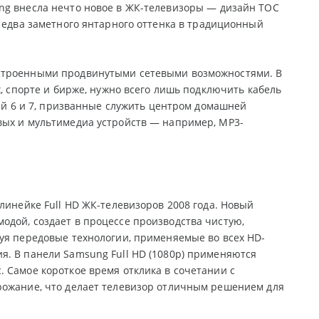
ung внесла нечто новое в ЖК-телевизоры — дизайн TOC
м едва заметного янтарного оттенка в традиционный
встроенными продвинутыми сетевыми возможностями. В
х, спорте и бирже, нужно всего лишь подключить кабель
рий 6 и 7, призванные служить центром домашней
вых и мультимедиа устройств — например, MP3-
линейке Full HD ЖК-телевизоров 2008 года. Новый
одой, создает в процессе производства чистую,
уя передовые технологии, применяемые во всех HD-
я. В панели Samsung Full HD (1080p) применяются
 Самое короткое время отклика в сочетании с
рожание, что делает телевизор отличным решением для