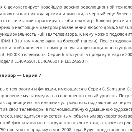
рия 6 демонстрирует новейшую версию революционной техноло
тановятся как никогда яркими и живыми, а черный еще более
 это в сочетании гарантирует любителям игр, болельщикам и 
ерию 6 настоящим центром развлечений любого дома, Samsung
кциональность Full HD телевизора. К нему можно подключит
HDMI 1.3 (в том числе один на боковой панели). После подключ
том и отображая его с помощью пульта дистанционного управл
ull HD ЖК-телевизоры Серии 6 поступят в продажу в марте 200
Модели LE40A650T, LE46A650T и LE52A650T).
левизор — Серия 7
вые технологии и функции, имеющиеся в Серии 6, Samsung Се
правление мультимедиа на совершенно новый уровень. Потре
лы, хранящиеся на внешних устройствах, подключив их через
атив свои телевизоры в полномасштабную домашнюю художест
леер, насладиться качественным, объемным звуковоспроизвед
нной флэш-памятью с загруженным контентом, а также встроен
50 поступят в продажу в мае 2008 года. Будут представлены с