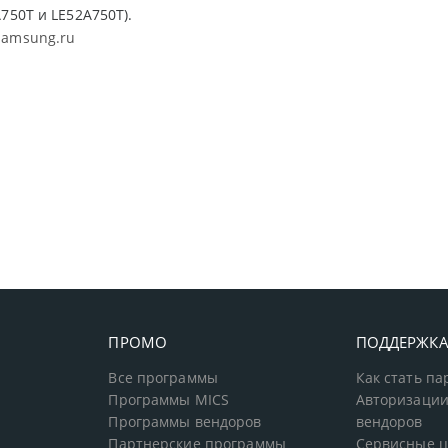
750T и LE52A750T).
amsung.ru
ПРОМО
ПОДДЕРЖК
Все программы
Как стать п
Программы MICS
Авторизации
Программы вендоров
вендоров
Партнерские программы
Сервисные 