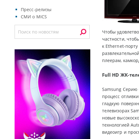
Пресс-релизы
СМИ о MICS
Чтобы удовлетв
частности, чтоб
к Ethernet-порт
развлекательной
плеерам, камкор
Full HD ЖК-те
Samsung Серию 6
процесс отливки
гладкую поверхн
телевизорах Sam
новые высокоско
технологией Aut
видеоигр и прос