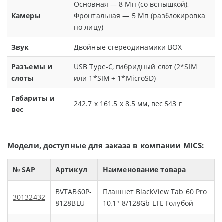
Основная — 8 Мп (со вспышкой),
Камеры
Фронтальная — 5 Мп (разблокировка
по лицу)
Звук
Двойные стереодинамики BOX
Разъемы и
USB Type-C, гибридный слот (2*SIM
слоты
или 1*SIM + 1*MicroSD)
Габариты и
242.7 x 161.5 x 8.5 мм, вес 543 г
вес
Модели, доступные для заказа в компании MICS:
№ SAP
Артикул
Наименование товара
BVTAB60P-
Планшет BlackView Tab 60 Pro
30132432
8128BLU
10.1" 8/128Gb LTE Голубой