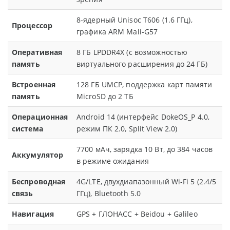
8-ядерный Unisoc T606 (1.6 ГГц),
Процессор
графика ARM Mali-G57
Оперативная
8 ГБ LPDDR4X (с возможностью
память
виртуального расширения до 24 ГБ)
Встроенная
128 ГБ UMCP, поддержка карт памяти
память
MicroSD до 2 ТБ
Операционная
Android 14 (интерфейс DokeOS_P 4.0,
система
режим ПК 2.0, Split View 2.0)
7700 мАч, зарядка 10 Вт, до 384 часов
Аккумулятор
в режиме ожидания
Беспроводная
4G/LTE, двухдиапазонный Wi-Fi 5 (2.4/5
связь
ГГц), Bluetooth 5.0
Навигация
GPS + ГЛОНАСС + Beidou + Galileo