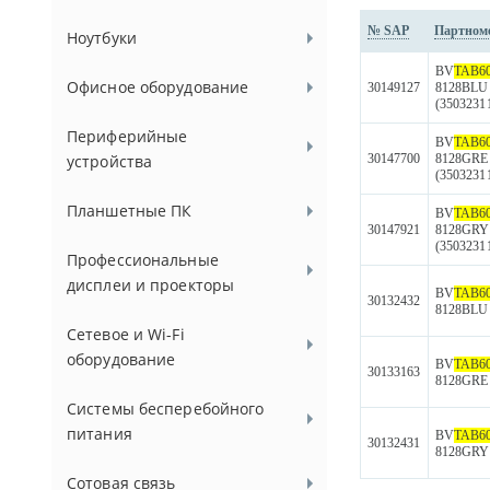
№ SAP
Партном
Ноутбуки
BV
TAB
6
Офисное оборудование
30149127
8128BLU
(3503231
Периферийные
BV
TAB
6
устройства
30147700
8128GRE
(3503231
Планшетные ПК
BV
TAB
6
30147921
8128GRY
(3503231
Профессиональные
дисплеи и проекторы
BV
TAB
6
30132432
8128BLU
Сетевое и Wi-Fi
оборудование
BV
TAB
6
30133163
8128GRE
Системы бесперебойного
питания
BV
TAB
6
30132431
8128GRY
Сотовая связь