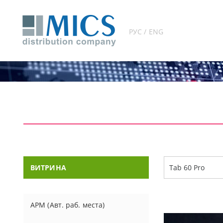
РУС / ENG
ВИТРИНА
АРМ (Авт. раб. места)