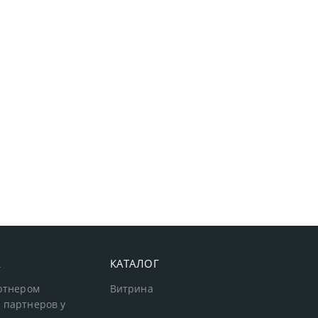
А
КАТАЛОГ
артнером
Витрина
 партнеров у