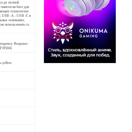
са до полной
 панели на базе для
вающих технологию
и; USB -A - USB -C в
ьзкое основание,
но использовать со
equency Response:
NRFHS04)
k-yellow.