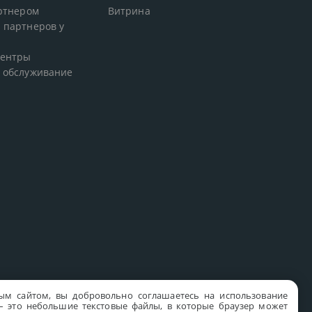
артнером
Витрина
 партнеров у
центры
 обслуживание
ым сайтом, вы добровольно соглашаетесь на использование
s – это небольшие текстовые файлы, в которые браузер может