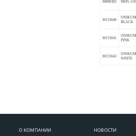
30009302
MHS-110
ONIKUMA
30135640
BLACK
ONIKUMA
30135641
PINK
ONIKUMA
30135642
WHITE
О КОМПАНИИ
НОВОСТИ