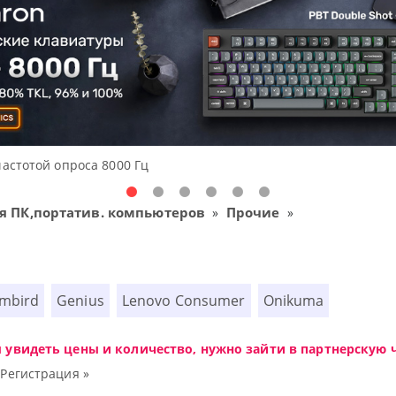
Доступные решения начального 
я ПК,портатив. компьютеров
Прочие
»
»
mbird
Genius
Lenovo Consumer
Onikuma
ы увидеть цены и количество, нужно зайти в партнерскую ч
|
Регистрация »