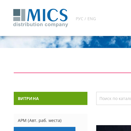
РУС / ENG
ВИТРИНА
АРМ (Авт. раб. места)