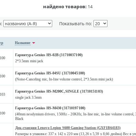
найдено товаров:
14
о:
Показывать по:
ер
Название
Гарнитура Genius HS-02B (31710037100)
100
2*3.5mm mini jack
Гарнитура Genius HS-04SU (31710045100)
100
(Noise-Canceling mic, In-line volume control, 2*3.5mm mini jack)
Гарнитура Genius HS-M200C,SINGLE (31710151103)
103
single jack 3.5mm
Гарнитура Genius HS-M430 (31710197100)
100
(40mm neodymium drivers, 150Hz – 20KHz, In-line mic, in-line volume control, 3
Black
Док-станция Lenovo Legion S600 Gaming Station (GXF1B64183)
Размеры в упаковке: 337 x 142 x 220 мм (13,26 x 5,59 x 8,66 дюйма) Вес в упа