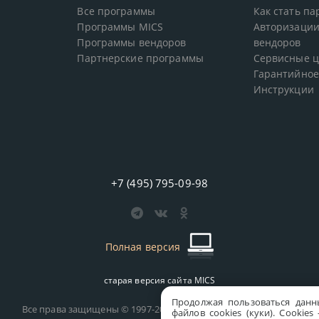
Все программы
Как стать п
Программы MICS
Авторизации
Программы вендоров
вендоров
Партнерские программы
Сервисные 
Гарантийное
Инструкции
+7 (495) 795-09-98
Полная версия
старая версия сайта
MICS
Продолжая пользоваться данн
Все права защищены © 1997-2026 MICS Distribution Company
файлов cookies (куки). Сookie