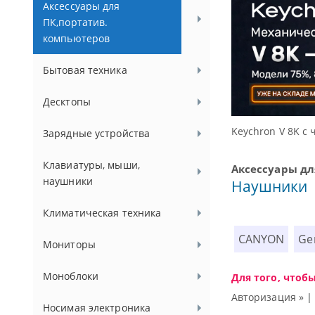
Аксессуары для
ПК,портатив.
компьютеров
Бытовая техника
Десктопы
chron V 8K с частотой опроса 8000 Гц
Зарядные устройства
Клавиатуры, мыши,
Аксессуары дл
наушники
Наушники
Климатическая техника
CANYON
Ge
Мониторы
Моноблоки
Для того, чтоб
Авторизация »
Носимая электроника