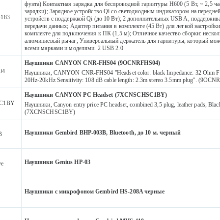
фунта) Контактная зарядка для беспроводной гарнитуры H600 (5 Вт, ~ 2,5 ча
зарядки); Зарядное устройство Qi со светодиодным индикатором на передней
183
устройств с поддержкой Qi (до 10 Вт); 2 дополнительных USB A, поддержи
передачи данных; Адаптер питания в комплекте (45 Вт) для легкой настройк
комплекте для подключения к ПК (1,5 м); Отличное качество сборки: нескол
алюминиевый рычаг; Универсальный держатель для гарнитуры, который мож
всеми марками и моделями. 2 USB 2.0
Наушники CANYON CNR-FHS04 (9OCNRFHS04)
04
Наушники, CANYON CNR-FHS04 ''Headset color: black Impedance: 32 Ohm Fr
20Hz-20kHz Sensitivity: 108 dB cable length: 2.3m stereo 3.5mm plug''. (9OC
Наушники CANYON PC Headset (7XCNSCHSC1BY)
C1BY
Наушники, Canyon entry price PC headset, combined 3,5 plug, leather pads, Blac
(7XCNSCHSC1BY)
Наушники Gembird BHP-003B, Bluetooth, до 10 м. черный
B
Наушники Genius HP-03
ve
Наушники с микрофоном Gembird HS-208A черные