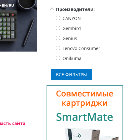
Производители:
CANYON
Gembird
Genius
Lenovo Consumer
уровня, новые мониторы Oceanview.
Onikuma
асть сайта