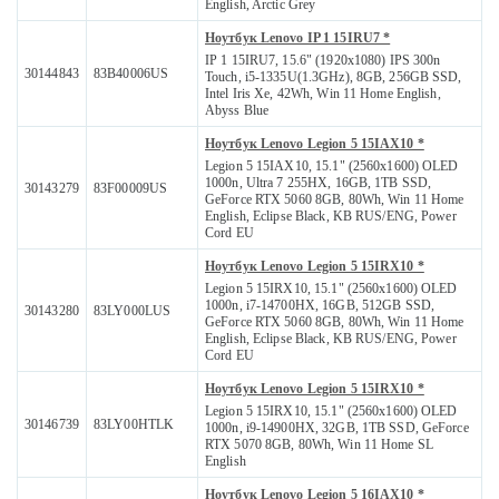
English, Arctic Grey
Ноутбук Lenovo IP 1 15IRU7 *
IP 1 15IRU7, 15.6" (1920x1080) IPS 300n
30144843
83B40006US
Touch, i5-1335U(1.3GHz), 8GB, 256GB SSD,
Intel Iris Xe, 42Wh, Win 11 Home English,
Abyss Blue
Ноутбук Lenovo Legion 5 15IAX10 *
Legion 5 15IAX10, 15.1" (2560x1600) OLED
1000n, Ultra 7 255HX, 16GB, 1TB SSD,
30143279
83F00009US
GeForce RTX 5060 8GB, 80Wh, Win 11 Home
English, Eclipse Black, KB RUS/ENG, Power
Cord EU
Ноутбук Lenovo Legion 5 15IRX10 *
Legion 5 15IRX10, 15.1" (2560x1600) OLED
1000n, i7-14700HX, 16GB, 512GB SSD,
30143280
83LY000LUS
GeForce RTX 5060 8GB, 80Wh, Win 11 Home
English, Eclipse Black, KB RUS/ENG, Power
Cord EU
Ноутбук Lenovo Legion 5 15IRX10 *
Legion 5 15IRX10, 15.1" (2560x1600) OLED
30146739
83LY00HTLK
1000n, i9-14900HX, 32GB, 1TB SSD, GeForce
RTX 5070 8GB, 80Wh, Win 11 Home SL
English
Ноутбук Lenovo Legion 5 16IAX10 *