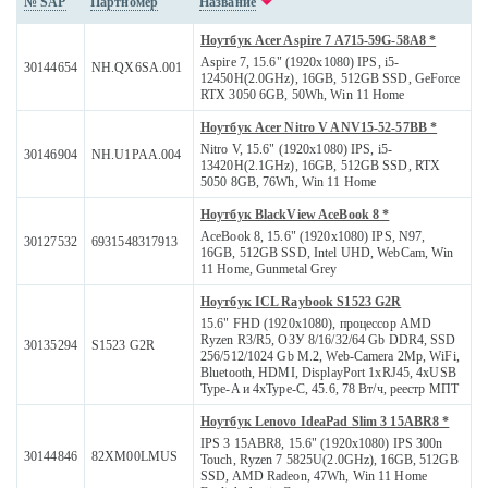
№ SAP
Партномер
Название
Ноутбук Acer Aspire 7 A715-59G-58A8 *
Aspire 7, 15.6" (1920x1080) IPS, i5-
30144654
NH.QX6SA.001
12450H(2.0GHz), 16GB, 512GB SSD, GeForce
RTX 3050 6GB, 50Wh, Win 11 Home
Ноутбук Acer Nitro V ANV15-52-57BB *
Nitro V, 15.6" (1920x1080) IPS, i5-
30146904
NH.U1PAA.004
13420H(2.1GHz), 16GB, 512GB SSD, RTX
5050 8GB, 76Wh, Win 11 Home
Ноутбук BlackView AceBook 8 *
AceBook 8, 15.6" (1920x1080) IPS, N97,
30127532
6931548317913
16GB, 512GB SSD, Intel UHD, WebCam, Win
11 Home, Gunmetal Grey
Ноутбук ICL Raybook S1523 G2R
15.6" FHD (1920x1080), процессор AMD
Ryzen R3/R5, ОЗУ 8/16/32/64 Gb DDR4, SSD
30135294
S1523 G2R
256/512/1024 Gb M.2, Web-Camera 2Mp, WiFi,
Bluetooth, HDMI, DisplayPort 1xRJ45, 4xUSB
Type-A и 4xType-C, 45.6, 78 Вт/ч, реестр МПТ
Ноутбук Lenovo IdeaPad Slim 3 15ABR8 *
IPS 3 15ABR8, 15.6" (1920x1080) IPS 300n
30144846
82XM00LMUS
Touch, Ryzen 7 5825U(2.0GHz), 16GB, 512GB
SSD, AMD Radeon, 47Wh, Win 11 Home