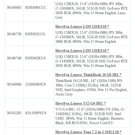
LOQ 15IRX10, 15.6" (1920x1080) IPS 300n,
30144665
83JE00KCCC
i7-13650HX, 16GB, 512GB SSD, GeForce RTX
5050 8GB, 60Wh, Win 11 Home English, Luna
Grey
Ноутбук Lenovo LOQ 15IRX10 *
LOQ 15IRX10, 15.6" (1920x1080) IPS 300n,
30146736
83JE002LUS
i7-13650HX, 16GB, 512GB SSD, GeForce RTX
5060 8GB, 60Wh, Win 11 Home English
Ноутбук Lenovo LOQ 15IRX10 *
LOQ 15IRX10, 15.6" (1920x1080) IPS 300n,
30146740
83JE002KUS
i5-13450HX, 16GB, 512GB SSD, GeForce RTX
5050 8GB, 60Wh, Win 11 Home English
Ноутбук Lenovo ThinkBook 16 G8 IRL *
ThinkBook 16 G8 IRL, 16" (1920x1200) IPS
30144666
21SH0003US
300n, Core 5 210H(2.2GHz), 16GB, 512GB
SSD, Intel Graphics, 45Wh, Win 11 Pro English,
Arctic Grey
Ноутбук Lenovo V15 G4 IRU *
V15 G4 IRU, 15.6" (1920x1080) TN 250n, i5-
30143283
83A100PSUS
13420H(2.1GHz), 16GB, 512GB SSD, Intel
UHD, 38Wh, Win 11 Home English, Business
Black, KB RUS/ENG, Power Cord EU
Ноутбук Lenovo Yoga 7 2-in-1 16ILL10 *