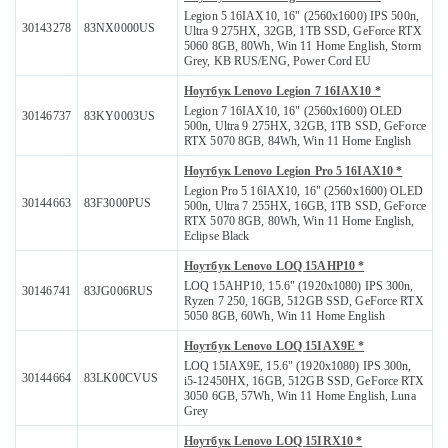
Legion 5 16IAX10, 16" (2560x1600) IPS 500n,
30143278
83NX0000US
Ultra 9 275HX, 32GB, 1TB SSD, GeForce RTX
5060 8GB, 80Wh, Win 11 Home English, Storm
Grey, KB RUS/ENG, Power Cord EU
Ноутбук Lenovo Legion 7 16IAX10 *
Legion 7 16IAX10, 16" (2560x1600) OLED
30146737
83KY0003US
500n, Ultra 9 275HX, 32GB, 1TB SSD, GeForce
RTX 5070 8GB, 84Wh, Win 11 Home English
Ноутбук Lenovo Legion Pro 5 16IAX10 *
Legion Pro 5 16IAX10, 16" (2560x1600) OLED
30144663
83F3000PUS
500n, Ultra 7 255HX, 16GB, 1TB SSD, GeForce
RTX 5070 8GB, 80Wh, Win 11 Home English,
Eclipse Black
Ноутбук Lenovo LOQ 15AHP10 *
LOQ 15AHP10, 15.6" (1920x1080) IPS 300n,
30146741
83JG006RUS
Ryzen 7 250, 16GB, 512GB SSD, GeForce RTX
5050 8GB, 60Wh, Win 11 Home English
Ноутбук Lenovo LOQ 15IAX9E *
LOQ 15IAX9E, 15.6" (1920x1080) IPS 300n,
30144664
83LK00CVUS
i5-12450HX, 16GB, 512GB SSD, GeForce RTX
3050 6GB, 57Wh, Win 11 Home English, Luna
Grey
Ноутбук Lenovo LOQ 15IRX10 *