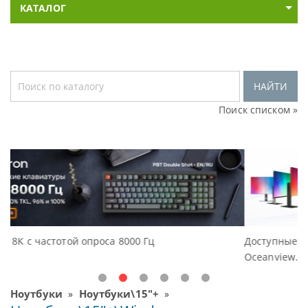
КАТАЛОГ
НАЙТИ
Поиск списком »
Доступные решения начального уровня, новые мон
Oceanview.
Ноутбуки
Ноутбуки\15"+
»
»