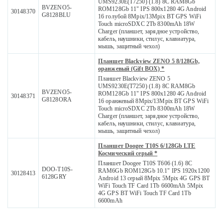
UMS9230E(T7250) (1.8) 8C RAM8Gb
BVZENO5-
ROM128Gb 11" IPS 800x1280 4G Android
30148370
G8128BLU
16 голубой 8Mpix/13Mpix BT GPS WiFi
Touch microSDXC 2Tb 8300mAh 18W
Charger (планшет, зарядное устройство,
кабель, наушники, стилус, клавиатура,
мышь, защитный чехол)
Планшет Blackview ZENO 5 8/128Gb,
оранжевый (Gift BOX) *
Планшет Blackview ZENO 5
UMS9230E(T7250) (1.8) 8C RAM8Gb
BVZENO5-
ROM128Gb 11" IPS 800x1280 4G Android
30148371
G8128ORA
16 оранжевый 8Mpix/13Mpix BT GPS WiFi
Touch microSDXC 2Tb 8300mAh 18W
Charger (планшет, зарядное устройство,
кабель, наушники, стилус, клавиатура,
мышь, защитный чехол)
Планшет Doogee T10S 6/128Gb LTE
Космический серый *
Планшет Doogee T10S T606 (1.6) 8C
DOO-T10S-
RAM6Gb ROM128Gb 10.1" IPS 1920x1200
30128413
6128GRY
Android 13 серый 8Mpix 5Mpix 4G GPS BT
WiFi Touch TF Card 1Tb 6600mAh 5Mpix
4G GPS BT WiFi Touch TF Card 1Tb
6600mAh