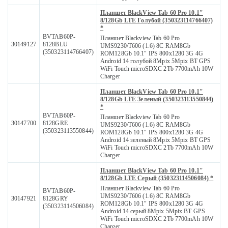
Планшет BlackView Tab 60 Pro 10.1"
8/128Gb LTE Голубой (350323114766407)
*
BVTAB60P-
Планшет Blackview Tab 60 Pro
30149127
8128BLU
UMS9230/T606 (1.6) 8C RAM8Gb
(350323114766407)
ROM128Gb 10.1" IPS 800x1280 3G 4G
Android 14 голубой 8Mpix 5Mpix BT GPS
WiFi Touch microSDXC 2Tb 7700mAh 10W
Charger
Планшет BlackView Tab 60 Pro 10.1"
8/128Gb LTE Зеленый (350323113550844)
*
BVTAB60P-
Планшет Blackview Tab 60 Pro
30147700
8128GRE
UMS9230/T606 (1.6) 8C RAM8Gb
(350323113550844)
ROM128Gb 10.1" IPS 800x1280 3G 4G
Android 14 зеленый 8Mpix 5Mpix BT GPS
WiFi Touch microSDXC 2Tb 7700mAh 10W
Charger
Планшет BlackView Tab 60 Pro 10.1"
8/128Gb LTE Серый (350323114506084) *
Планшет Blackview Tab 60 Pro
BVTAB60P-
UMS9230/T606 (1.6) 8C RAM8Gb
30147921
8128GRY
ROM128Gb 10.1" IPS 800x1280 3G 4G
(350323114506084)
Android 14 серый 8Mpix 5Mpix BT GPS
WiFi Touch microSDXC 2Tb 7700mAh 10W
Charger