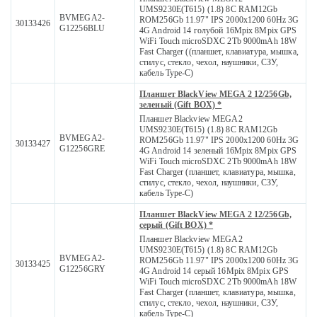
UMS9230E(T615) (1.8) 8C RAM12Gb
BVMEGA2-
ROM256Gb 11.97" IPS 2000x1200 60Hz 3G
30133426
G12256BLU
4G Android 14 голубой 16Mpix 8Mpix GPS
WiFi Touch microSDXC 2Tb 9000mAh 18W
Fast Charger ((планшет, клавиатура, мышка,
стилус, стекло, чехол, наушники, СЗУ,
кабель Type-C)
Планшет BlackView MEGA 2 12/256Gb,
зеленый (Gift BOX) *
Планшет Blackview MEGA2
UMS9230E(T615) (1.8) 8C RAM12Gb
BVMEGA2-
ROM256Gb 11.97" IPS 2000x1200 60Hz 3G
30133427
G12256GRE
4G Android 14 зеленый 16Mpix 8Mpix GPS
WiFi Touch microSDXC 2Tb 9000mAh 18W
Fast Charger (планшет, клавиатура, мышка,
стилус, стекло, чехол, наушники, СЗУ,
кабель Type-C)
Планшет BlackView MEGA 2 12/256Gb,
серый (Gift BOX) *
Планшет Blackview MEGA2
UMS9230E(T615) (1.8) 8C RAM12Gb
BVMEGA2-
ROM256Gb 11.97" IPS 2000x1200 60Hz 3G
30133425
G12256GRY
4G Android 14 серый 16Mpix 8Mpix GPS
WiFi Touch microSDXC 2Tb 9000mAh 18W
Fast Charger (планшет, клавиатура, мышка,
стилус, стекло, чехол, наушники, СЗУ,
кабель Type-C)