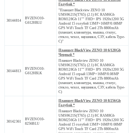
Голубой *
"Планшет Blackview ZENO 10
UMS9621S(T765) (2.1) 8C RAM6Gb
BVZENO10-
ROM128Gb 11"" FHD+ IPS 1920x1200 5G
30144814
G6128BLU
Android 15 голубой 13MP+16MP/0.08MP
GPS WiFi Touch TF Card 2Tb 8800mAh
(планшет, клавиатура, мышка, стилус,
стекло, чехол, наушники, СЗУ, кабель Type-
C)"
Планшет BlackView ZENO 10 6/128Gb
Черный *
Планшет Blackview ZENO 10
UMS9621S(T765) (2.1) 8C RAM6Gb
BVZENO10-
ROM128Gb 11"" FHD+ IPS 1920x1200 5G
30144813
G6128BLK
Android 15 серый 13MP+16MP/0.08MP
GPS WiFi Touch TF Card 2Tb 8800mAh
(планшет, клавиатура, мышка, стилус,
стекло, чехол, наушники, СЗУ, кабель Type-
C)
Планшет BlackView ZENO 10 8/256Gb
Голубой *
Планшет Blackview ZENO 10
UMS9621S(T765) (2.1) 8C RAM8Gb
BVZENO10-
ROM256Gb 11"" FHD+ IPS 1920x1200 5G
30142361
8256BLU
Android 15 голубой 13MP+16MP/0.08MP
GPS WiFi Touch TF Card 2Tb 8800mAh