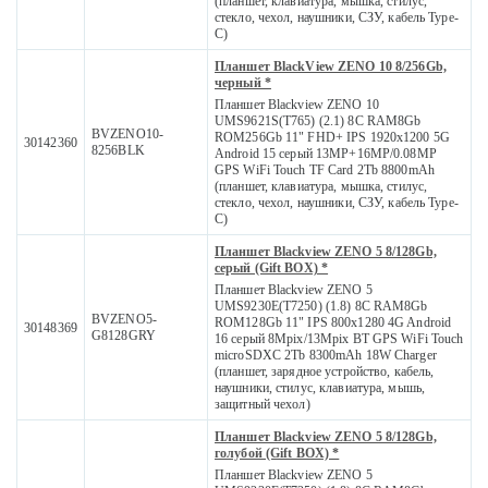
(планшет, клавиатура, мышка, стилус,
стекло, чехол, наушники, СЗУ, кабель Type-
C)
Планшет BlackView ZENO 10 8/256Gb,
черный *
Планшет Blackview ZENO 10
UMS9621S(T765) (2.1) 8C RAM8Gb
BVZENO10-
ROM256Gb 11" FHD+ IPS 1920x1200 5G
30142360
8256BLK
Android 15 серый 13MP+16MP/0.08MP
GPS WiFi Touch TF Card 2Tb 8800mAh
(планшет, клавиатура, мышка, стилус,
стекло, чехол, наушники, СЗУ, кабель Type-
C)
Планшет Blackview ZENO 5 8/128Gb,
cерый (Gift BOX) *
Планшет Blackview ZENO 5
UMS9230E(T7250) (1.8) 8C RAM8Gb
BVZENO5-
ROM128Gb 11" IPS 800x1280 4G Android
30148369
G8128GRY
16 серый 8Mpix/13Mpix BT GPS WiFi Touch
microSDXC 2Tb 8300mAh 18W Charger
(планшет, зарядное устройство, кабель,
наушники, стилус, клавиатура, мышь,
защитный чехол)
Планшет Blackview ZENO 5 8/128Gb,
голубой (Gift BOX) *
Планшет Blackview ZENO 5