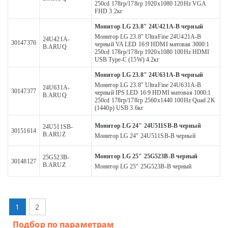
250cd 178гр/178гр 1920x1080 120Hz VGA
FHD 3.2кг
Монитор LG 23.8" 24U421A-B черный
Монитор LG 23.8" UltraFine 24U421A-B
24U421A-
30147376
черный VA LED 16:9 HDMI матовая 3000:1
B.ARUQ
250cd 178гр/178гр 1920x1080 100Hz HDMI
USB Type-C (15W) 4.2кг
Монитор LG 23.8" 24U631A-B черный
Монитор LG 23.8" UltraFine 24U631A-B
24U631A-
30147377
черный IPS LED 16:9 HDMI матовая 1000:1
B.ARUQ
250cd 178гр/178гр 2560x1440 100Hz Quad 2K
(1440p) USB 3.6кг
Монитор LG 24" 24U511SB-B черный
24U511SB-
30151614
B.ARUZ
Монитор LG 24" 24U511SB-B черный
Монитор LG 25" 25G523B-B черный
25G523B-
30148127
B.ARUZ
Монитор LG 25" 25G523B-B черный
1
2
Подбор по параметрам