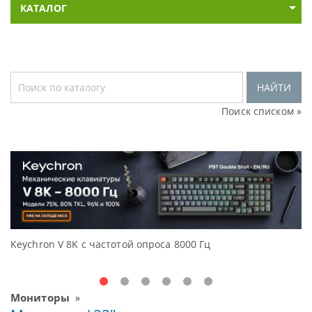
КАТАЛОГ
НАЙТИ
Поиск списком »
Keychron V 8K с частотой опроса 8000 Гц
Д
O
Мониторы
»