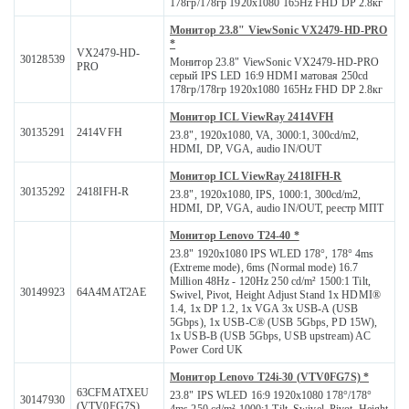
178гр/178гр 1920x1080 165Hz FHD DP 2.8кг
Монитор 23.8" ViewSonic VX2479-HD-PRO
*
VX2479-HD-
30128539
Монитор 23.8" ViewSonic VX2479-HD-PRO
PRO
серый IPS LED 16:9 HDMI матовая 250cd
178гр/178гр 1920x1080 165Hz FHD DP 2.8кг
Монитор ICL ViewRay 2414VFH
30135291
2414VFH
23.8", 1920x1080, VA, 3000:1, 300cd/m2,
HDMI, DP, VGA, audio IN/OUT
Монитор ICL ViewRay 2418IFH-R
30135292
2418IFH-R
23.8", 1920x1080, IPS, 1000:1, 300cd/m2,
HDMI, DP, VGA, audio IN/OUT, реестр МПТ
Монитор Lenovo T24-40 *
23.8" 1920x1080 IPS WLED 178°, 178° 4ms
(Extreme mode), 6ms (Normal mode) 16.7
Million 48Hz - 120Hz 250 cd/m² 1500:1 Tilt,
30149923
64A4MAT2AE
Swivel, Pivot, Height Adjust Stand 1x HDMI®
1.4, 1x DP 1.2, 1x VGA 3x USB-A (USB
5Gbps), 1x USB-C® (USB 5Gbps, PD 15W),
1x USB-B (USB 5Gbps, USB upstream) AC
Power Cord UK
Монитор Lenovo T24i-30 (VTV0FG7S) *
63CFMATXEU
23.8" IPS WLED 16:9 1920x1080 178°/178°
30147930
(VTV0FG7S)