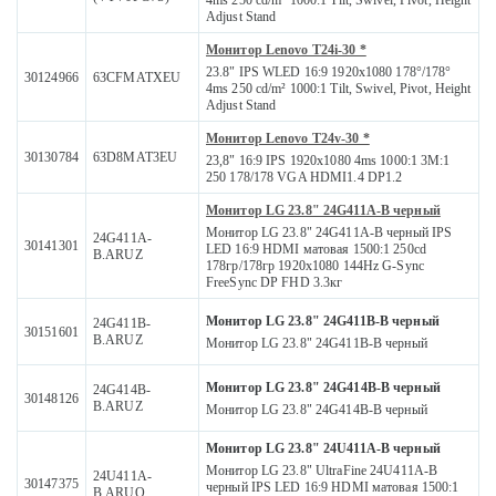
4ms 250 cd/m² 1000:1 Tilt, Swivel, Pivot, Height
Adjust Stand
Монитор Lenovo T24i-30 *
23.8" IPS WLED 16:9 1920x1080 178°/178°
30124966
63CFMATXEU
4ms 250 cd/m² 1000:1 Tilt, Swivel, Pivot, Height
Adjust Stand
Монитор Lenovo T24v-30 *
30130784
63D8MAT3EU
23,8" 16:9 IPS 1920x1080 4ms 1000:1 3M:1
250 178/178 VGA HDMI1.4 DP1.2
Монитор LG 23.8" 24G411A-B черный
Монитор LG 23.8" 24G411A-B черный IPS
24G411A-
30141301
LED 16:9 HDMI матовая 1500:1 250cd
B.ARUZ
178гр/178гр 1920x1080 144Hz G-Sync
FreeSync DP FHD 3.3кг
Монитор LG 23.8" 24G411B-B черный
24G411B-
30151601
B.ARUZ
Монитор LG 23.8" 24G411B-B черный
Монитор LG 23.8" 24G414B-B черный
24G414B-
30148126
B.ARUZ
Монитор LG 23.8" 24G414B-B черный
Монитор LG 23.8" 24U411A-B черный
Монитор LG 23.8" UltraFine 24U411A-B
24U411A-
30147375
черный IPS LED 16:9 HDMI матовая 1500:1
B.ARUQ