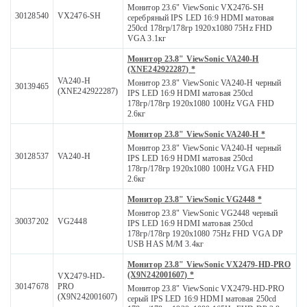
Монитор 23.6" ViewSonic VX2476-SH
30128540
VX2476-SH
серебряный IPS LED 16:9 HDMI матовая
250cd 178гр/178гр 1920x1080 75Hz FHD
VGA 3.1кг
Монитор 23.8" ViewSonic VA240-H
(XNE242922287) *
VA240-H
Монитор 23.8" ViewSonic VA240-H черный
30139465
(XNE242922287)
IPS LED 16:9 HDMI матовая 250cd
178гр/178гр 1920x1080 100Hz VGA FHD
2.6кг
Монитор 23.8" ViewSonic VA240-H *
Монитор 23.8" ViewSonic VA240-H черный
30128537
VA240-H
IPS LED 16:9 HDMI матовая 250cd
178гр/178гр 1920x1080 100Hz VGA FHD
2.6кг
Монитор 23.8" ViewSonic VG2448 *
Монитор 23.8" ViewSonic VG2448 черный
30037202
VG2448
IPS LED 16:9 HDMI матовая 250cd
178гр/178гр 1920x1080 75Hz FHD VGA DP
USB HAS M/M 3.4кг
Монитор 23.8" ViewSonic VX2479-HD-PRO
(X9N242001607) *
VX2479-HD-
30147678
PRO
Монитор 23.8" ViewSonic VX2479-HD-PRO
(X9N242001607)
серый IPS LED 16:9 HDMI матовая 250cd