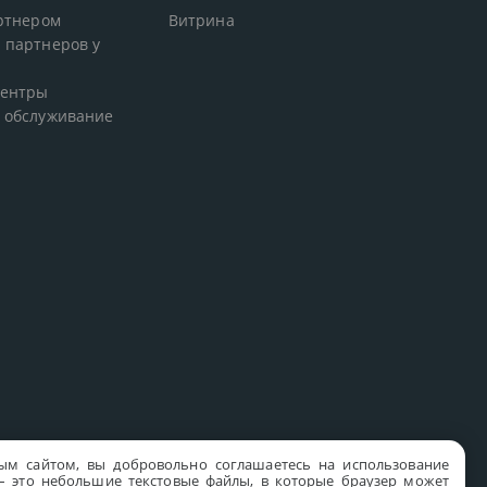
артнером
Витрина
 партнеров у
центры
 обслуживание
ым сайтом, вы добровольно соглашаетесь на использование
s – это небольшие текстовые файлы, в которые браузер может