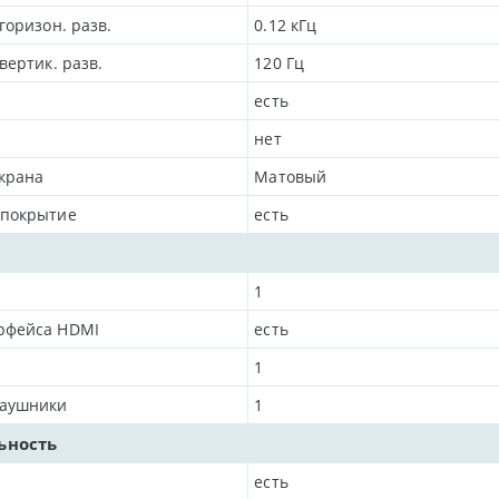
горизон. разв.
0.12
кГц
вертик. разв.
120
Гц
есть
нет
крана
Матовый
 покрытие
есть
1
рфейса HDMI
есть
1
наушники
1
ьность
есть