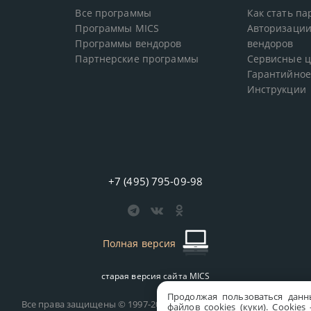
Все программы
Как стать п
Программы MICS
Авторизации
Программы вендоров
вендоров
Партнерские программы
Сервисные 
Гарантийное
Инструкции
+7 (495) 795-09-98
Полная версия
старая версия сайта
MICS
Продолжая пользоваться данн
Все права защищены © 1997-2026 MICS Distribution Company
файлов cookies (куки). Сookie