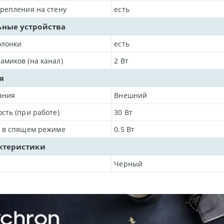
репления на стену
есть
ные устройства
олонки
есть
миков (на канал)
2
Вт
я
ания
Внешний
сть (при работе)
30
Вт
. в спящем режиме
0.5
Вт
ктеристики
Черный