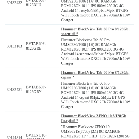
BVTAB60P-
UMS9230/T606 (1.6) 8C RAM8Gb
30132432
8128BLU
ROM128Gb 10.1" IPS 800x1280 3G 4G
Android 14 голубой 8Mpix 5Mpix BT GPS
WiFi Touch microSDXC 2Tb 7700mAh 10W
Charger
Планшет BlackView Tab 60 Pro 8/128Gb,
зеленый *
Планшет Blackview Tab 60 Pro
BVTAB60P-
UMS9230/T606 (1.6) 8C RAM8Gb
30133163
8128GRE
ROM128Gb 10.1" IPS 800x1280 3G 4G
Android 14 зеленый 8Mpix 5Mpix BT GPS
WiFi Touch microSDXC 2Tb 7700mAh 10W
Charger
Планшет BlackView Tab 60 Pro 8/128Gb,
серый *
Планшет Blackview Tab 60 Pro
BVTAB60P-
UMS9230/T606 (1.6) 8C RAM8Gb
30132431
8128GRY
ROM128Gb 10.1" IPS 800x1280 3G 4G
Android 14 серый 8Mpix 5Mpix BT GPS
WiFi Touch microSDXC 2Tb 7700mAh 10W
Charger
Планшет BlackView ZENO 10 6/128Gb
Голубой *
"Планшет Blackview ZENO 10
UMS9621S(T765) (2.1) 8C RAM6Gb
BVZENO10-
ROM128Gb 11"" FHD+ IPS 1920x1200 5G
30144814