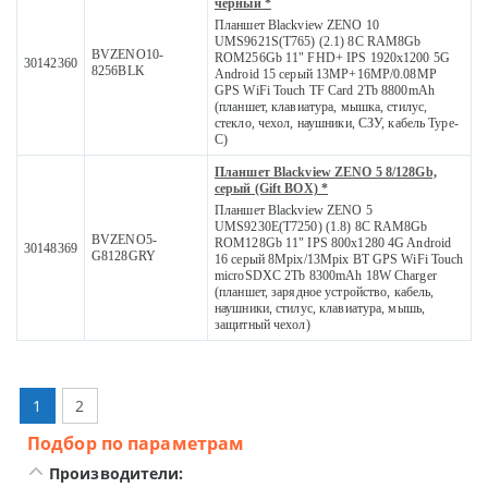
черный *
Планшет Blackview ZENO 10
UMS9621S(T765) (2.1) 8C RAM8Gb
BVZENO10-
ROM256Gb 11" FHD+ IPS 1920x1200 5G
30142360
8256BLK
Android 15 серый 13MP+16MP/0.08MP
GPS WiFi Touch TF Card 2Tb 8800mAh
(планшет, клавиатура, мышка, стилус,
стекло, чехол, наушники, СЗУ, кабель Type-
C)
Планшет Blackview ZENO 5 8/128Gb,
cерый (Gift BOX) *
Планшет Blackview ZENO 5
UMS9230E(T7250) (1.8) 8C RAM8Gb
BVZENO5-
ROM128Gb 11" IPS 800x1280 4G Android
30148369
G8128GRY
16 серый 8Mpix/13Mpix BT GPS WiFi Touch
microSDXC 2Tb 8300mAh 18W Charger
(планшет, зарядное устройство, кабель,
наушники, стилус, клавиатура, мышь,
защитный чехол)
1
2
Подбор по параметрам
Производители: