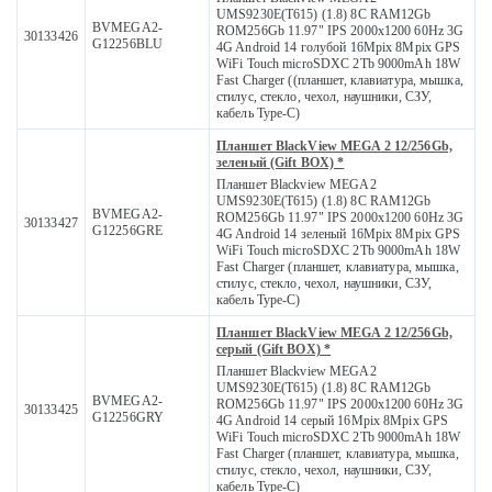
UMS9230E(T615) (1.8) 8C RAM12Gb
BVMEGA2-
ROM256Gb 11.97" IPS 2000x1200 60Hz 3G
30133426
G12256BLU
4G Android 14 голубой 16Mpix 8Mpix GPS
WiFi Touch microSDXC 2Tb 9000mAh 18W
Fast Charger ((планшет, клавиатура, мышка,
стилус, стекло, чехол, наушники, СЗУ,
кабель Type-C)
Планшет BlackView MEGA 2 12/256Gb,
зеленый (Gift BOX) *
Планшет Blackview MEGA2
UMS9230E(T615) (1.8) 8C RAM12Gb
BVMEGA2-
ROM256Gb 11.97" IPS 2000x1200 60Hz 3G
30133427
G12256GRE
4G Android 14 зеленый 16Mpix 8Mpix GPS
WiFi Touch microSDXC 2Tb 9000mAh 18W
Fast Charger (планшет, клавиатура, мышка,
стилус, стекло, чехол, наушники, СЗУ,
кабель Type-C)
Планшет BlackView MEGA 2 12/256Gb,
серый (Gift BOX) *
Планшет Blackview MEGA2
UMS9230E(T615) (1.8) 8C RAM12Gb
BVMEGA2-
ROM256Gb 11.97" IPS 2000x1200 60Hz 3G
30133425
G12256GRY
4G Android 14 серый 16Mpix 8Mpix GPS
WiFi Touch microSDXC 2Tb 9000mAh 18W
Fast Charger (планшет, клавиатура, мышка,
стилус, стекло, чехол, наушники, СЗУ,
кабель Type-C)