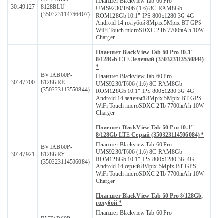
Планшет Blackview Tab 60 Pro
30149127
8128BLU
UMS9230/T606 (1.6) 8C RAM8Gb
(350323114766407)
ROM128Gb 10.1" IPS 800x1280 3G 4G
Android 14 голубой 8Mpix 5Mpix BT GPS
WiFi Touch microSDXC 2Tb 7700mAh 10W
Charger
Планшет BlackView Tab 60 Pro 10.1"
8/128Gb LTE Зеленый (350323113550844)
*
BVTAB60P-
Планшет Blackview Tab 60 Pro
30147700
8128GRE
UMS9230/T606 (1.6) 8C RAM8Gb
(350323113550844)
ROM128Gb 10.1" IPS 800x1280 3G 4G
Android 14 зеленый 8Mpix 5Mpix BT GPS
WiFi Touch microSDXC 2Tb 7700mAh 10W
Charger
Планшет BlackView Tab 60 Pro 10.1"
8/128Gb LTE Серый (350323114506084) *
Планшет Blackview Tab 60 Pro
BVTAB60P-
UMS9230/T606 (1.6) 8C RAM8Gb
30147921
8128GRY
ROM128Gb 10.1" IPS 800x1280 3G 4G
(350323114506084)
Android 14 серый 8Mpix 5Mpix BT GPS
WiFi Touch microSDXC 2Tb 7700mAh 10W
Charger
Планшет BlackView Tab 60 Pro 8/128Gb,
голубой *
Планшет Blackview Tab 60 Pro