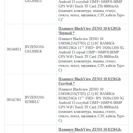
G6128BLU
Android 15 голубой 13MP+16MP/0.08MP
GPS WiFi Touch TF Card 2Tb 8800mAh
(планшет, клавиатура, мышка, стилус,
стекло, чехол, наушники, СЗУ, кабель Type-
C)"
Планшет BlackView ZENO 10 6/128Gb
Черный *
Планшет Blackview ZENO 10
UMS9621S(T765) (2.1) 8C RAM6Gb
BVZENO10-
ROM128Gb 11"" FHD+ IPS 1920x1200 5G
30144813
G6128BLK
Android 15 серый 13MP+16MP/0.08MP
GPS WiFi Touch TF Card 2Tb 8800mAh
(планшет, клавиатура, мышка, стилус,
стекло, чехол, наушники, СЗУ, кабель Type-
C)
Планшет BlackView ZENO 10 8/256Gb
Голубой *
Планшет Blackview ZENO 10
UMS9621S(T765) (2.1) 8C RAM8Gb
BVZENO10-
ROM256Gb 11"" FHD+ IPS 1920x1200 5G
30142361
8256BLU
Android 15 голубой 13MP+16MP/0.08MP
GPS WiFi Touch TF Card 2Tb 8800mAh
(планшет, клавиатура, мышка, стилус,
стекло, чехол, наушники, СЗУ, кабель Type-
C)
Планшет BlackView ZENO 10 8/256Gb,