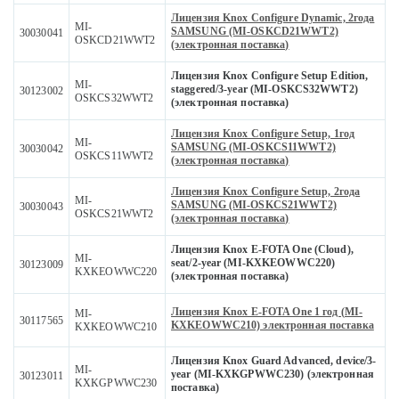
Лицензия Knox Configure Dynamic, 2года
MI-
SAMSUNG (MI-OSKCD21WWT2)
30030041
OSKCD21WWT2
(электронная поставка)
Лицензия Knox Configure Setup Edition,
MI-
staggered/3-year (MI-OSKCS32WWT2)
30123002
OSKCS32WWT2
(электронная поставка)
Лицензия Knox Configure Setup, 1год
MI-
SAMSUNG (MI-OSKCS11WWT2)
30030042
OSKCS11WWT2
(электронная поставка)
Лицензия Knox Configure Setup, 2года
MI-
SAMSUNG (MI-OSKCS21WWT2)
30030043
OSKCS21WWT2
(электронная поставка)
Лицензия Knox E-FOTA One (Cloud),
MI-
seat/2-year (MI-KXKEOWWC220)
30123009
KXKEOWWC220
(электронная поставка)
Лицензия Knox E-FOTA One 1 год (MI-
MI-
30117565
KXKEOWWC210) электронная поставка
KXKEOWWC210
Лицензия Knox Guard Advanced, device/3-
MI-
year (MI-KXKGPWWC230) (электронная
30123011
KXKGPWWC230
поставка)