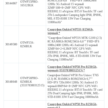
ROM512Gb 6,6"" FHD+IPS 1080x2408
OTWP55PRO-
30144867
120Hz 5G Android 15 черный
16512BLK
32MP/108+8+2MP NFC GPS WiFi
IEEE802.11 a/b/g/n/ac BT5.0 TouchSc TF card
2Tb Loudspeaker Camping light IP68, IP69K,
MIL-STD-810H 33W Fast Charging
11000mAh"
Смартфон Oukitel WP55S 8/256Gb,
черный *
"Смартфон Oukitel WP55S MTK G100 (2.5)
8С RAM8Gb ROM256Gb 6,6"" FHD+IPS
OTWP55S-
30149580
1080x2408 120Hz 4G Android 15 черный
8256BLK
32MP/64+2+0,3MP NFC GPS WiFi
IEEE802.11 a/b/g/n/ac BT TouchSc TF card
2Tb IP68, IP69K, MIL-STD-810H 33W Fast
Charging 11000mAh"
Смартфон Oukitel WP58 Pro 8/256Gb,
черный (353378380312515) *
Смартфон Oukitel WP58 Pro Unisoc T765
OTWP58PRO-
(2.3) 8С RAM8Gb ROM256Gb 6,7""
30148648
8256BLK
HD+IPS 720x1604 120Hz 5G Android 15
(353378380312515)
черный 8MP/64+8+2MP NFC GPS WiFi
IEEE802.11 a/b/g/n/ac BT5.0 TouchSc TF card
2Tb Dual Camping light IP68, IP69K, MIL-
STD-810H 33W Fast Charging 10000mAh
Смартфон Oukitel WP58 Pro 8/256Gb,
черный *