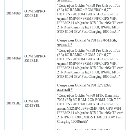
"Смартфон Oukitel WP58 Pro Unisoc T765
(2.3) 8С RAM8Gb ROM256Gb 6,7""
OTWP58PRO-
30144868
HD+IPS 720x1604 120Hz 5G Android 15
8256BLK
черный 8MP/64+8+2MP NFC GPS WiFi
IEEE802.11 a/b/g/n/ac BT5.0 TouchSc TF card
2Tb Dual Camping light IP68, IP69K, MIL-
STD-810H 33W Fast Charging 10000mAh"
Смартфон Oukitel WP58 Pro 8/512Gb,
черный *
"Смартфон Oukitel WP58 Pro Unisoc T765
(2.3) 8С RAM8Gb ROM512Gb 6,7""
OTWP58PRO-
30144869
HD+IPS 720x1604 120Hz 5G Android 15
8512BLK
черный 8MP/64+8+2MP NFC GPS WiFi
IEEE802.11 a/b/g/n/ac BT5.0 TouchSc TF card
2Tb Dual Camping light IP68, IP69K, MIL-
STD-810H 33W Fast Charging 10000mAh"
Смартфон Oukitel WP60 12/512Gb,
желтый *
"Смартфон Oukitel WP60 MTK Dimensity
7025 (2.5) 8С RAM12Gb ROM512Gb 7,2""
OTWP60-
30149582
HD+IPS 720x1560 120Hz 5G Android 15
12512YEL
желтый 32MP/108+8+2MP NFC GPS WiFi
IEEE802.11 a/b/g/n/ac BT5.2 TouchSc TF card
2Tb IP68, IP69K, MIL-STD-810H 33W Fast
Charging 10000mAh"