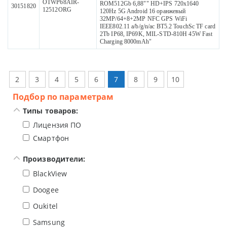
OTWP68AIR-
ROM512Gb 6,88"" HD+IPS 720x1640
30151820
12512ORG
120Hz 5G Android 16 оранжевый
32MP/64+8+2MP NFC GPS WiFi
IEEE802.11 a/b/g/n/ac BT5.2 TouchSc TF card
2Tb IP68, IP69K, MIL-STD-810H 45W Fast
Charging 8000mAh"
2
3
4
5
6
7
8
9
10
Подбор по параметрам
Типы товаров:
Лицензия ПО
Смартфон
Производители:
BlackView
Doogee
Oukitel
Samsung