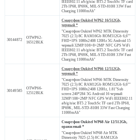
IEEE802.11 a/b/g/n/ac BT5.2 TouchSc TF card
2Tb IP68, IP69K, MIL-STD-810H 33W Fast
Charging 11000mAh"
Смартфон Oukitel WP62 16/512Gb,
черный *
"Смартфон Oukitel WP62 MTK Dimensity
7025 (2.5) 8С RAM16Gb ROM512Gb 6,6""
OTWP62-
30144872
FHD+IPS 1080x2408 120Hz 5G Android 15
16512BLK
черный 32MP/108+8+2MP NFC GPS WiFi
IEEE802.11 a/b/g/n/ac BT5.2 TouchSc TF card
2Tb IP68, IP69K, MIL-STD-810H 33W Fast
Charging 11000mAh"
Смартфон Oukitel WP66 12/512Gb,
черный *
"Смартфон Oukitel WP66 MTK Dimensity
7025 (2.5) 8С RAM12Gb ROM512Gb 6,6""
OTWP66-
FHD+IPS 1080x2408 120Hz, 1.81”Sub
30149585
12512BLK
screen 240*284 5G Android 16 черный
32MP/108+2MP NFC GPS WiFi IEEE802.11
a/b/g/n/ac BT5.2 TouchSc TF card 2Tb IP68,
IP69K, MIL-STD-810H 33W Fast Charging
11000mAh"
Смартфон Oukitel WP68 Air 12/512Gb,
оранжевый *
"Смартфон Oukitel WP68 Air MTK
Dimensity 7025 (2.5) 8С RAM12Gb