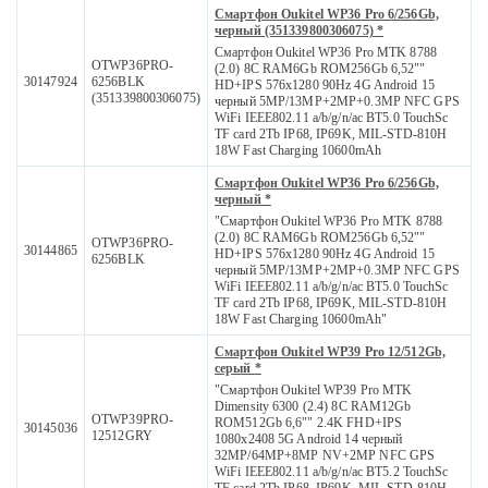
Смартфон Oukitel WP36 Pro 6/256Gb,
черный (351339800306075) *
Смартфон Oukitel WP36 Pro MTK 8788
OTWP36PRO-
(2.0) 8С RAM6Gb ROM256Gb 6,52""
30147924
6256BLK
HD+IPS 576x1280 90Hz 4G Android 15
(351339800306075)
черный 5MP/13MP+2MP+0.3MP NFC GPS
WiFi IEEE802.11 a/b/g/n/ac BT5.0 TouchSc
TF card 2Tb IP68, IP69K, MIL-STD-810H
18W Fast Charging 10600mAh
Смартфон Oukitel WP36 Pro 6/256Gb,
черный *
"Смартфон Oukitel WP36 Pro MTK 8788
(2.0) 8С RAM6Gb ROM256Gb 6,52""
OTWP36PRO-
30144865
HD+IPS 576x1280 90Hz 4G Android 15
6256BLK
черный 5MP/13MP+2MP+0.3MP NFC GPS
WiFi IEEE802.11 a/b/g/n/ac BT5.0 TouchSc
TF card 2Tb IP68, IP69K, MIL-STD-810H
18W Fast Charging 10600mAh"
Смартфон Oukitel WP39 Pro 12/512Gb,
серый *
"Смартфон Oukitel WP39 Pro MTK
Dimensity 6300 (2.4) 8С RAM12Gb
OTWP39PRO-
ROM512Gb 6,6"" 2.4K FHD+IPS
30145036
12512GRY
1080x2408 5G Android 14 черный
32MP/64MP+8MP NV+2MP NFC GPS
WiFi IEEE802.11 a/b/g/n/ac BT5.2 TouchSc