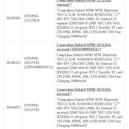
Смартфон Oukitel WP60 12/512Gb,
черный *
"Смартфон Oukitel WP60 MTK Dimensity
7025 (2.5) 8С RAM12Gb ROM512Gb 7,2""
OTWP60-
30149581
HD+IPS 720x1560 120Hz 5G Android 15
12512BLK
черный 32MP/108+8+2MP NFC GPS WiFi
IEEE802.11 a/b/g/n/ac BT5.2 TouchSc TF card
2Tb IP68, IP69K, MIL-STD-810H 33W Fast
Charging 10000mAh"
Смартфон Oukitel WP60 16/512Gb,
желтый (359541880919311) *
Смартфон Oukitel WP60 MTK Dimensity
OTWP60-
7025 (2.5) 8С RAM16Gb ROM512Gb 7,2""
30148223
16512YEL
HD+IPS 720x1560 120Hz 5G Android 15
(359541880919311)
желтый 32MP/108+8+2MP NFC GPS WiFi
IEEE802.11 a/b/g/n/ac BT5.2 TouchSc TF card
2Tb IP68, IP69K, MIL-STD-810H 33W Fast
Charging 10000mAh
Смартфон Oukitel WP60 16/512Gb,
желтый *
"Смартфон Oukitel WP60 MTK Dimensity
7025 (2.5) 8С RAM16Gb ROM512Gb 7,2""
OTWP60-
30144871
HD+IPS 720x1560 120Hz 5G Android 15
16512YEL
желтый 32MP/108+8+2MP NFC GPS WiFi
IEEE802.11 a/b/g/n/ac BT5.2 TouchSc TF card
2Tb IP68, IP69K, MIL-STD-810H 33W Fast
Charging 10000mAh"