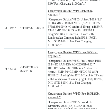
TF card 2Tb IP68, IP69K, MIL-STD-810H
33W Fast Charging 11000mAh"
Смартфон Oukitel WP53 8/128Gb,
черный *
"Смартфон Oukitel WP53 Unisoc T615 (1.8)
8С RAM8Gb ROM128Gb 6,52"" HD+IPS
576x1280 90Hz 4G Android 15 черный 5MP,
30149579
OTWP53-8128BLK
13+0.3MP NFC GPS WiFi IEEE802.11
a/b/g/n/ac BT5.0 TouchSc TF card 2Tb
Loudspeaker Camping light IP68, IP69K,
MIL-STD-810H 18W Fast Charging
11000mAh"
Смартфон Oukitel WP53 Pro 8/256Gb,
черный *
"Смартфон Oukitel WP53 Pro Unisoc T615
(1.8) 8С RAM8Gb ROM256Gb 6,52""
OTWP53PRO-
HD+IPS 576x1280 90Hz 4G Android 15
30144866
8256BLK
черный 8MP, 50+0.3MP NFC GPS WiFi
IEEE802.11 a/b/g/n/ac BT5.0 TouchSc TF card
2Tb Loudspeaker Camping light IP68, IP69K,
MIL-STD-810H 18W Fast Charging
11000mAh"
Смартфон Oukitel WP55 Pro 16/512Gb,
черный *
"Смартфон Oukitel WP55 Pro MTK
Dimensity 7025 (2.5) 8С RAM16Gb