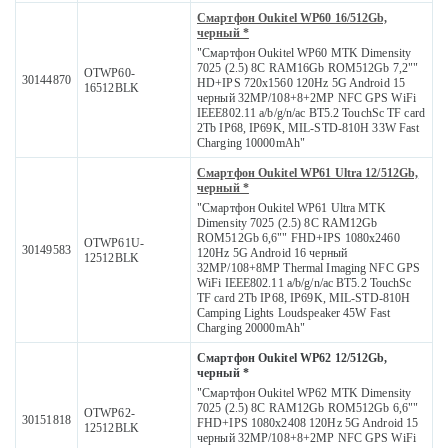
Смартфон Oukitel WP60 16/512Gb,
черный *
"Смартфон Oukitel WP60 MTK Dimensity
7025 (2.5) 8С RAM16Gb ROM512Gb 7,2""
OTWP60-
30144870
HD+IPS 720x1560 120Hz 5G Android 15
16512BLK
черный 32MP/108+8+2MP NFC GPS WiFi
IEEE802.11 a/b/g/n/ac BT5.2 TouchSc TF card
2Tb IP68, IP69K, MIL-STD-810H 33W Fast
Charging 10000mAh"
Смартфон Oukitel WP61 Ultra 12/512Gb,
черный *
"Смартфон Oukitel WP61 Ultra MTK
Dimensity 7025 (2.5) 8С RAM12Gb
ROM512Gb 6,6"" FHD+IPS 1080x2460
OTWP61U-
30149583
120Hz 5G Android 16 черный
12512BLK
32MP/108+8MP Thermal Imaging NFC GPS
WiFi IEEE802.11 a/b/g/n/ac BT5.2 TouchSc
TF card 2Tb IP68, IP69K, MIL-STD-810H
Camping Lights Loudspeaker 45W Fast
Charging 20000mAh"
Смартфон Oukitel WP62 12/512Gb,
черный *
"Смартфон Oukitel WP62 MTK Dimensity
7025 (2.5) 8С RAM12Gb ROM512Gb 6,6""
OTWP62-
30151818
FHD+IPS 1080x2408 120Hz 5G Android 15
12512BLK
черный 32MP/108+8+2MP NFC GPS WiFi