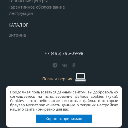
Сервисные центры
Гарантийное обслуживание
Инструкции
КАТАЛОГ
Витрина
+7 (495) 795-09-98
Полная версия
Продолжая пользоваться данным сайтом, вы добровольно
старая версия сайта
MICS
соглашаетесь на использование файлов cookies (куки).
Сookies – это небольшие текстовые файлы, в которые
Все права защищены © 1997-2026 MICS Distribution Company
браузер может записывать данные о текущих настройках
нашего сайта конкретно для вас.
Правовая информация
Хорошо, принимаю